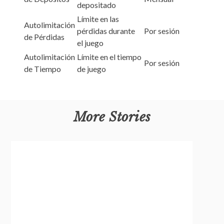
depositado
Límite en las
Autolimitación
pérdidas durante
Por sesión
de Pérdidas
el juego
Autolimitación
Límite en el tiempo
Por sesión
de Tiempo
de juego
More Stories