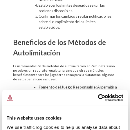
Establecer los límites deseados según las
opciones disponibles.
Confirmar los cambios y recibir notificaciones
sobre el cumplimiento de los límites
establecidos.
Beneficios de los Métodos de
Autolimitación
La implementación de métodos de autolimitación en Zuzubet Casino
no solo es un requisito regulatorio, sino que ofrece múltiples
beneficios tanto para los jugadores como para la plataforma. Algunos
de estos beneficios incluyen:
Fomento del Juego Responsable:
Al permitir a
los jugadores establecer límites, Zuzubet
promueve un entorno donde la diversión y la
seguridad van de la mano.
Prevención de Problemas de Juego:
La
autolimitación ayuda a los jugadores a
This website uses cookies
reconocer y controlar comportamientos de juego
potencialmente dañinos.
We use traffic log cookies to help us analyse data about