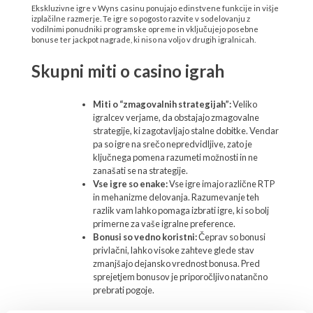
Ekskluzivne igre v Wyns casinu ponujajo edinstvene funkcije in višje
izplačilne razmerje. Te igre so pogosto razvite v sodelovanju z
vodilnimi ponudniki programske opreme in vključujejo posebne
bonuse ter jackpot nagrade, ki niso na voljo v drugih igralnicah.
Skupni miti o casino igrah
Miti o “zmagovalnih strategijah”:
Veliko
igralcev verjame, da obstajajo zmagovalne
strategije, ki zagotavljajo stalne dobitke. Vendar
pa so igre na srečo nepredvidljive, zato je
ključnega pomena razumeti možnosti in ne
zanašati se na strategije.
Vse igre so enake:
Vse igre imajo različne RTP
in mehanizme delovanja. Razumevanje teh
razlik vam lahko pomaga izbrati igre, ki so bolj
primerne za vaše igralne preference.
Bonusi so vedno koristni:
Čeprav so bonusi
privlačni, lahko visoke zahteve glede stav
zmanjšajo dejansko vrednost bonusa. Pred
sprejetjem bonusov je priporočljivo natančno
prebrati pogoje.