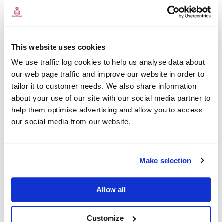
Primerjava omejitev in izplačil
RTP
Omejitev
Stave za
Vrsta igre
This website uses cookies
(%)
umika (EUR)
bonus (x)
Igralni
85% –
We use traffic log cookies to help us analyse data about
2.500 / 10.000
35x
avtomati
98%
our web page traffic and improve our website in order to
tailor it to customer needs. We also share information
Namizne
90% –
2.500 / 10.000
30x
about your use of our site with our social media partner to
igre
95%
help them optimise advertising and allow you to access
92% –
Live igre
2.500 / 10.000
40x
our social media from our website.
96%
Za tiste, ki iščejo dodatno vrednost,
wyns free spins
ponujajo izvrstno
priložnost za raziskovanje raznolike izbire iger brez večjih tveganj.
Make selection
Upoštevajte, da je razumevanje delovanja iger in pogojev umika
ključno za uspešno igranje v Wyns casinu.
Na koncu, Wyns casino ponuja vrhunsko izkušnjo za vse igralce,
Allow all
vključno z VIP programi, ki dodatno obogatijo vašo igralno
pustolovščino. Razumevanje pravil in mehanizmov iger vam bo
omogočilo optimalno izkoriščanje vseh priložnosti, ki jih ponuja ta
ugledna igralnica.
Customize