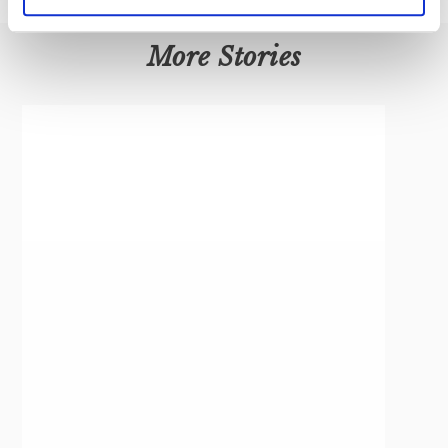
More Stories