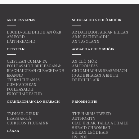
AR DLEASTANAS
SGEULACHD A' CHLÒ MHÒIR
LUCHD-GLEIDHIDH AN ÒRB
AR DACHAIGH AIR AN EILEAN
AM BÒRD
AR N-EACHDRAIDH
LÀITHREACHD
AN TASGLANN
CEISTEAN
AODACH A' CHLÒ MHÒIR
CEISTEAN CUMANTA
AN CLÒ MÒR
POILEASAIDH BHILEAGAN &
AM PRÒISEAS
RIAGHAILTEAN CLEACHDADH
GNÌOMHACHAS SEASMHACH
BRANND
10 ADHBHARAN A BHITH
TEIRMICHEAN IS
DÈIDHEIL AIR
CUMHAICHEAN
POILEASAIDH
PRÌOBHAIDEACHD
CEANNAICH AN CLÒ HEARACH
PRÌOMH OIFIS
TADHAIL OIRNN
THE HARRIS TWEED
LEABHAR-LÀ
AUTHORITY
CUIR FIOS THUGAINN
CIAD ÙRLAR, TALLA A' BHAILE
2 SRÀID CHROMBAIL
CÀNAN
EILEAN LEÒDHAIS
HS1 2DB