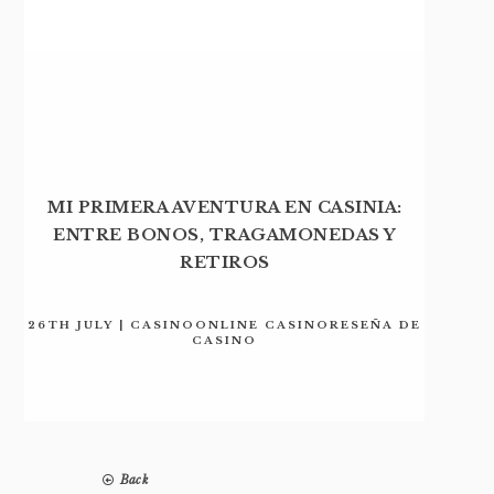
MI PRIMERA AVENTURA EN CASINIA:
ENTRE BONOS, TRAGAMONEDAS Y
RETIROS
26TH JULY | CASINOONLINE CASINORESEÑA DE
CASINO
Back