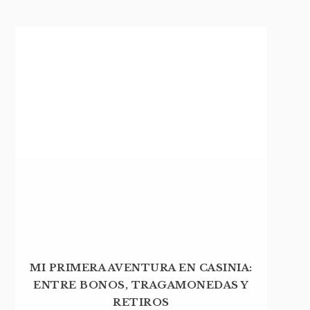
MI PRIMERA AVENTURA EN CASINIA:
ENTRE BONOS, TRAGAMONEDAS Y
RETIROS