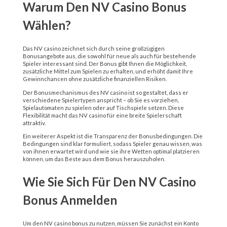
Warum Den NV Casino Bonus
Wählen?
Das NV casino zeichnet sich durch seine großzügigen
Bonusangebote aus, die sowohl für neue als auch für bestehende
Spieler interessant sind. Der Bonus gibt Ihnen die Möglichkeit,
zusätzliche Mittel zum Spielen zu erhalten, und erhöht damit Ihre
Gewinnchancen ohne zusätzliche finanziellen Risiken.
Der Bonusmechanismus des NV casino ist so gestaltet, dass er
verschiedene Spielertypen anspricht – ob Sie es vorziehen,
Spielautomaten zu spielen oder auf Tischspiele setzen. Diese
Flexibilität macht das NV casino für eine breite Spielerschaft
attraktiv.
Ein weiterer Aspekt ist die Transparenz der Bonusbedingungen. Die
Bedingungen sind klar formuliert, sodass Spieler genau wissen, was
von ihnen erwartet wird und wie sie ihre Wetten optimal platzieren
können, um das Beste aus dem Bonus herauszuholen.
Wie Sie Sich Für Den NV Casino
Bonus Anmelden
Um den NV casino bonus zu nutzen, müssen Sie zunächst ein Konto