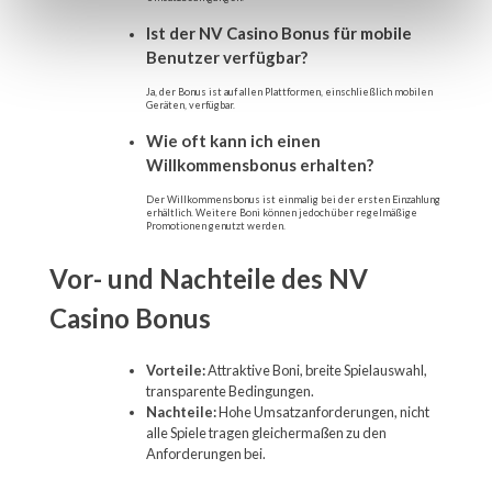
Ist der NV Casino Bonus für mobile
Benutzer verfügbar?
Ja, der Bonus ist auf allen Plattformen, einschließlich mobilen
Geräten, verfügbar.
Wie oft kann ich einen
Willkommensbonus erhalten?
Der Willkommensbonus ist einmalig bei der ersten Einzahlung
erhältlich. Weitere Boni können jedoch über regelmäßige
Promotionen genutzt werden.
Vor- und Nachteile des NV
Casino Bonus
Vorteile:
Attraktive Boni, breite Spielauswahl,
transparente Bedingungen.
Nachteile:
Hohe Umsatzanforderungen, nicht
alle Spiele tragen gleichermaßen zu den
Anforderungen bei.