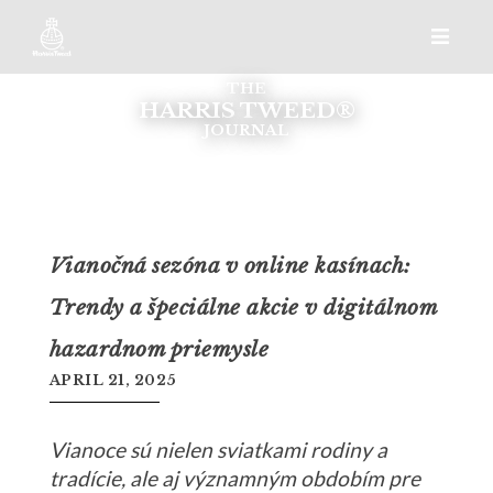
THE
HARRIS TWEED®
JOURNAL
Vianočná sezóna v online kasínach:
Trendy a špeciálne akcie v digitálnom
hazardnom priemysle
APRIL 21, 2025
Vianoce sú nielen sviatkami rodiny a
tradície, ale aj významným obdobím pre