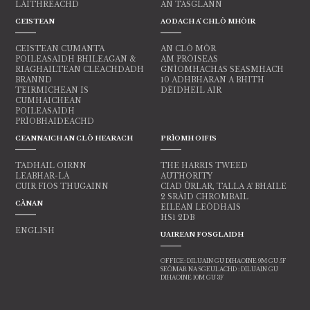
LÀITHREACHD
AN TASGLANN
CEISTEAN
AODACH A' CHLÒ MHÒIR
CEISTEAN CUMANTA
AN CLÒ MÒR
POILEASAIDH BHILEAGAN &
AM PRÒISEAS
RIAGHAILTEAN CLEACHDADH
GNÌOMHACHAS SEASMHACH
BRANND
10 ADHBHARAN A BHITH
TEIRMICHEAN IS
DÈIDHEIL AIR
CUMHAICHEAN
POILEASAIDH
PRÌOBHAIDEACHD
CEANNAICH AN CLÒ HEARACH
PRÌOMH OIFIS
TADHAIL OIRNN
THE HARRIS TWEED
LEABHAR-LÀ
AUTHORITY
CUIR FIOS THUGAINN
CIAD ÙRLAR, TALLA A' BHAILE
2 SRÀID CHROMBAIL
CÀNAN
EILEAN LEÒDHAIS
HS1 2DB
ENGLISH
UAIREAN FOSGLAIDH
OFFICE: DILUAIN GU DIHAOINE 9M GU 5F
SEÒMAR NA SGEULACHD : DILUAIN GU
DIHAOINE 10M GU 3F