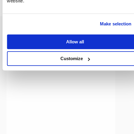
website.
Spieler stets im Mittelpunkt stehen.
Make selection
More Stories
Allow all
Customize