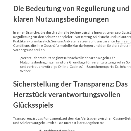
Die Bedeutung von Regulierung und
klaren Nutzungsbedingungen
In einer Branche, die durch schnelle technologische Innovationen geprägt ist, 
Regulierung für den Schutz der Spieler – vor Betrug, Spielsucht und unlauter
Praktiken – unerlässlich. Seriöse Anbieter setzen auf transparente
Terms an
Conditions
, die ihre Geschäftsmodelle klar darlegen und den Spielerschutz i
Vordergrund stellen.
„Verbraucherschutz beginnt mit nachvollziehbaren Regeln. Die
Nutzungsbedingungen sind die Grundlage für verantwortungsvolles Spi
und vertrauenswürdige Online-Casinos.“ – Branchenexperte Dr. Johan
Weber
Sicherstellung der Transparenz: Das
Herzstück verantwortungsvollen
Glücksspiels
Transparenz ist das Fundament, auf dem das Vertrauen zwischen Casino-Bet
und Spielern aufgebaut wird. Das umfasst klare Angaben zu:
Auszahlungsterminen