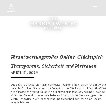
THE
HARRIS TWEED®
JOURNAL
Verantwortungsvolles Online-Glücksspiel:
Transparenz, Sicherheit und Vertrauen
APRIL 21, 2025
Das digitale Glücksspiel hat in den letzten Jahren eine erstaunliche Entwick
durchlaufen. Laut Statistiken der Europäischen Glücksspielbehörde (EuGRA)
der europäische Markt für Online-Glücksspiel im Jahr 2022 beeindruckende
Milliarden Euro
. Mit diesem Wachstum wächst auch die Notwendigkeit, die
Vertrauenswürdigkeit, Transparenz und Sicherheit der Online-Casinos zu
gewährleisten.