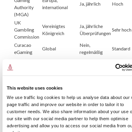
Gaming
Europa,
Ja, jährlich
Hoch
Authority
international
(MGA)
UK
Vereinigtes
Ja, jährliche
Gambling
Sehr hoch
Königreich
Überprüfungen
Commission
Curacao
Nein,
Global
Standard
eGaming
regelmäßig
Fazit: Das Streben nach Integrität in 
Online-Glücksspielbranche
This website uses cookies
In einer Welt, in der Betrug und Missbrauch jederzeit drohen, sollte die Tra
We use traffic log cookies to help us analyse data about our
der Richtlinien, sichere Technologien und stets aktualisierte Nutzerverein
für jeden seriösen Anbieter oberste Priorität haben. Die Recherche und Übe
page traffic and improve our website in order to tailor it to
der Nutzungsbedingungen, wie sie auf zuverlässigen Plattformen wie TOP on
Casinos #1 bereitgestellt werden, sind entscheidend für eine informierte
customer needs. We also share information about your use o
Entscheidung. Verantwortungsvolles Spielen basiert auf gegenseitigem Vert
our site with our social media partner to help them optimise
geschützt durch klare Regeln und kontinuierliche Überwachung.
advertising and allow you to access our social media from o
Auf diese Weise trägt die Branche dazu bei, das Online-Glücksspiel als sicher
und verantwortungsvolle Freizeitaktivität zu etablieren, bei der die Interess