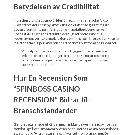
Betydelsen av Credibilitet
Inom den digitala casinovärlden är legitimitet en nyckelfaktor.
Oavsett om det är en ny aktör eller en etablerad gigant, måste
spelare kunna lita på information om spelutbud, bonusar och
licensstatus. Det är därför inte ovanligt att professionella
recensioner, som exempelvis den som finns på här, erbjuder kritiska
insikter som hjälper användare att bedöma plattformarnas kvalitet.
“Att välja ett casino utan ordentlig egentransparens kan
leda till förlorad tid, pengar och tilltro. Därför är oberoende
recensioner en spelarnas bästa vän.” — Expertanalytiker
inom spelbranschen
Hur En Recension Som
“SPINBOSS CASINO
RECENSION” Bidrar till
Branschstandarder
Genom detaljerade utvärderingar, inklusive verifiering av licenser,
rättvisa spel, och användarrecensioner, sätter sådana recensioner
ett standard för transparens och kvalitet inom branschen. De