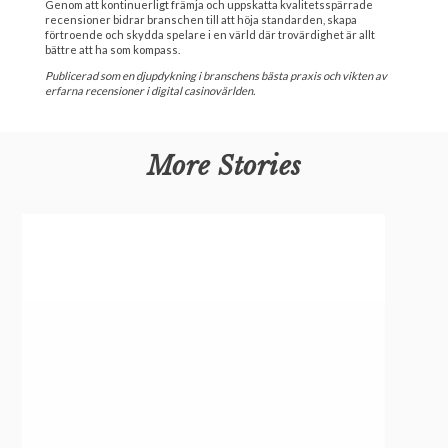
Genom att kontinuerligt främja och uppskatta kvalitetsspärrade
recensioner bidrar branschen till att höja standarden, skapa
förtroende och skydda spelare i en värld där trovärdighet är allt
bättre att ha som kompass.
Publicerad som en djupdykning i branschens bästa praxis och vikten av
erfarna recensioner i digital casinovärlden.
More Stories