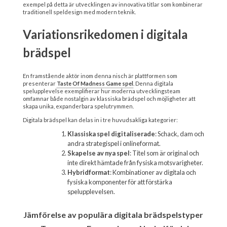
exempel på detta är utvecklingen av innovativa titlar som kombinerar
traditionell speldesign med modern teknik.
Variationsrikedomen i digitala
brädspel
En framstående aktör inom denna nisch är plattformen som
presenterar
Taste Of Madness Game spel
. Denna digitala
spelupplevelse exemplifierar hur moderna utvecklingsteam
omfamnar både nostalgin av klassiska brädspel och möjligheter att
skapa unika, expanderbara spelutrymmen.
Digitala brädspel kan delas in i tre huvudsakliga kategorier:
Klassiska spel digitaliserade
: Schack, dam och
andra strategispel i onlineformat.
Skapelse av nya spel
: Titel som är original och
inte direkt hämtade från fysiska motsvarigheter.
Hybridformat
: Kombinationer av digitala och
fysiska komponenter för att förstärka
spelupplevelsen.
Jämförelse av populära digitala brädspelstyper