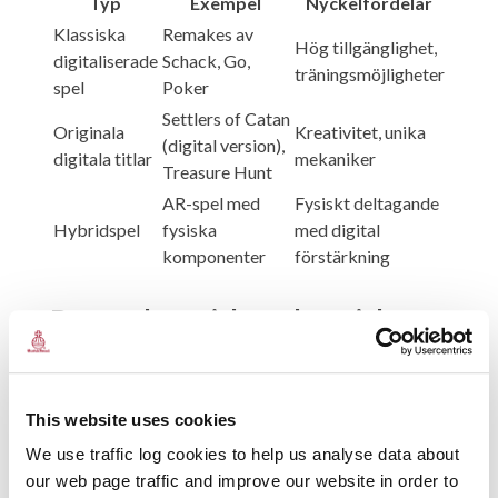
Typ
Exempel
Nyckelfördelar
Klassiska
Remakes av
Hög tillgänglighet,
digitaliserade
Schack, Go,
träningsmöjligheter
spel
Poker
Settlers of Catan
Originala
Kreativitet, unika
(digital version),
digitala titlar
mekaniker
Treasure Hunt
AR-spel med
Fysiskt deltagande
Hybridspel
fysiska
med digital
komponenter
förstärkning
Den pedagogiska och sociala
potentialen
En viktig aspekt av digitala brädspel är deras kapacitet att främja
This website uses cookies
kognitiva färdigheter och social interaktion. Forskning visar att
strategispel förbättrar problemlösning, kritiskt tänkande och
We use traffic log cookies to help us analyse data about
framtidsplanering.
our web page traffic and improve our website in order to
“Digitala brädspel erbjuder inte bara underhållning, utan