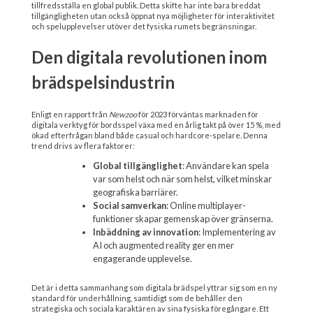
tillfredsställa en global publik. Detta skifte har inte bara breddat
tillgängligheten utan också öppnat nya möjligheter för interaktivitet
och spelupplevelser utöver det fysiska rumets begränsningar.
Den digitala revolutionen inom
brädspelsindustrin
Enligt en rapport från
Newzoo
för 2023 förväntas marknaden för
digitala verktyg för bordsspel växa med en årlig takt på över 15 %, med
ökad efterfrågan bland både casual och hardcore-spelare. Denna
trend drivs av flera faktorer:
Global tillgänglighet
: Användare kan spela
var som helst och när som helst, vilket minskar
geografiska barriärer.
Social samverkan
: Online multiplayer-
funktioner skapar gemenskap över gränserna.
Inbäddning av innovation
: Implementering av
AI och augmented reality ger en mer
engagerande upplevelse.
Det är i detta sammanhang som digitala brädspel yttrar sig som en ny
standard för underhållning, samtidigt som de behåller den
strategiska och sociala karaktären av sina fysiska föregångare. Ett