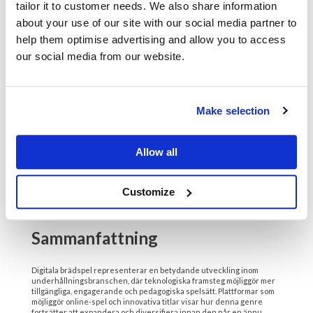
tailor it to customer needs. We also share information
även ett verktyg för utbildning och social samvaro, vilket gör
dem till en viktig del av den digitala kulturens ekosystem.” –
about your use of our site with our social media partner to
Dr. Karin Svensson, expert på pedagogisk teknologi.
help them optimise advertising and allow you to access
Framtidsperspektiv och
our social media from our website.
innovation
Make selection
Med den snabba utvecklingen inom artificiell intelligens och
augmented reality förväntas digitala brädspel motta ännu fler
innovativa inslag. Plattformar som Taste Of Madness Game spel visar
prov på hur avancerad teknik kan skapa immersiva och strategiskt
Allow all
utmanande miljöer för spelare världen över.
Det är tydligt att denna hybrid av tradition och innovation skapar en
dynamisk framtid för brädspelsindustrin, med möjligheter som
Customize
sträcker sig bortom den fysiska upplevelsen och in i en digital, global
gemenskap.
Sammanfattning
Digitala brädspel representerar en betydande utveckling inom
underhållningsbranschen, där teknologiska framsteg möjliggör mer
tillgängliga, engagerande och pedagogiska spelsätt. Plattformar som
möjliggör online-spel och innovativa titlar visar hur denna genre
fortsätter att expandera och diversifiera innan den når en ännu