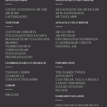
AR DLEASTANAS
SGEULACHD A' CHLÒ MHÒIR
LUCHD-GLEIDHIDH AN ÒRB
AR DACHAIGH AIR AN EILEAN
AM BÒRD
AR N-EACHDRAIDH
LÀITHREACHD
AN TASGLANN
CEISTEAN
AODACH A' CHLÒ MHÒIR
CEISTEAN CUMANTA
AN CLÒ MÒR
POILEASAIDH BHILEAGAN &
AM PRÒISEAS
RIAGHAILTEAN CLEACHDADH
GNÌOMHACHAS SEASMHACH
BRANND
10 ADHBHARAN A BHITH
TEIRMICHEAN IS
DÈIDHEIL AIR
CUMHAICHEAN
POILEASAIDH
PRÌOBHAIDEACHD
CEANNAICH AN CLÒ HEARACH
PRÌOMH OIFIS
TADHAIL OIRNN
THE HARRIS TWEED
LEABHAR-LÀ
AUTHORITY
CUIR FIOS THUGAINN
CIAD ÙRLAR, TALLA A' BHAILE
2 SRÀID CHROMBAIL
CÀNAN
EILEAN LEÒDHAIS
HS1 2DB
ENGLISH
UAIREAN FOSGLAIDH
OFFICE: DILUAIN GU DIHAOINE 9M GU 5F