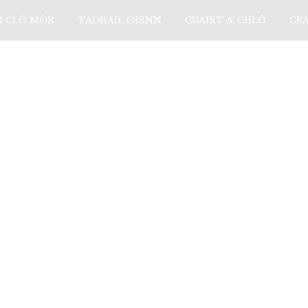
N CLÒ MÒR
TADHAIL OIRNN
CUAIRT A’ CHLÒ
CE