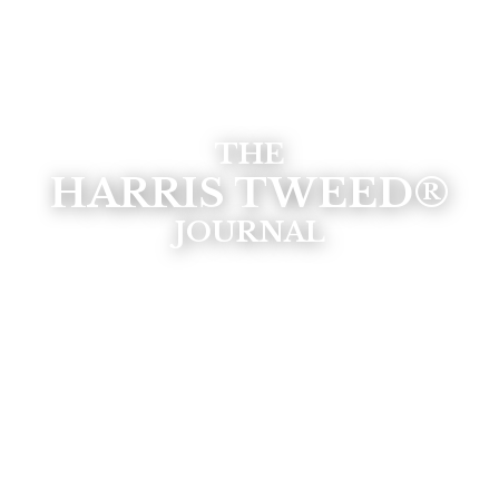
THE
HARRIS TWEED®
JOURNAL