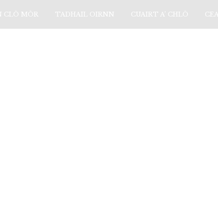
N CLÒ MÒR
TADHAIL OIRNN
CUAIRT A’ CHLÒ
CE