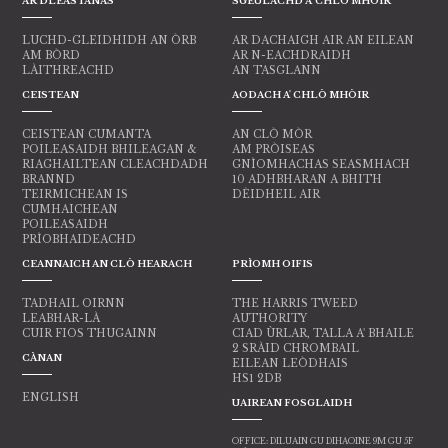
AR DLEASTANAS
SGEULACHD A' CHLÒ MHÒIR
LUCHD-GLEIDHIDH AN ÒRB
AR DACHAIGH AIR AN EILEAN
AM BÒRD
AR N-EACHDRAIDH
LÀITHREACHD
AN TASGLANN
CEISTEAN
AODACH A' CHLÒ MHÒIR
CEISTEAN CUMANTA
AN CLÒ MÒR
POILEASAIDH BHILEAGAN &
AM PRÒISEAS
RIAGHAILTEAN CLEACHDADH
GNÌOMHACHAS SEASMHACH
BRANND
10 ADHBHARAN A BHITH
TEIRMICHEAN IS
DÈIDHEIL AIR
CUMHAICHEAN
POILEASAIDH
PRÌOBHAIDEACHD
CEANNAICH AN CLÒ HEARACH
PRÌOMH OIFIS
TADHAIL OIRNN
THE HARRIS TWEED
LEABHAR-LÀ
AUTHORITY
CUIR FIOS THUGAINN
CIAD ÙRLAR, TALLA A' BHAILE
2 SRÀID CHROMBAIL
CÀNAN
EILEAN LEÒDHAIS
HS1 2DB
ENGLISH
UAIREAN FOSGLAIDH
OFFICE: DILUAIN GU DIHAOINE 9M GU 5F