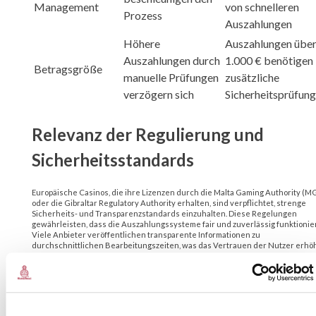
Management
von schnelleren
Prozess
Auszahlungen
Höhere
Auszahlungen übe
Auszahlungen durch
1.000 € benötigen
Betragsgröße
manuelle Prüfungen
zusätzliche
verzögern sich
Sicherheitsprüfun
Relevanz der Regulierung und
Sicherheitsstandards
Europäische Casinos, die ihre Lizenzen durch die Malta Gaming Authority (M
oder die Gibraltar Regulatory Authority erhalten, sind verpflichtet, strenge
Sicherheits- und Transparenzstandards einzuhalten. Diese Regelungen
gewährleisten, dass die Auszahlungssysteme fair und zuverlässig funktionie
Viele Anbieter veröffentlichen transparente Informationen zu
durchschnittlichen Bearbeitungszeiten, was das Vertrauen der Nutzer erhöh
Praktische Anwendungsbeispiele un
Brancheninsights