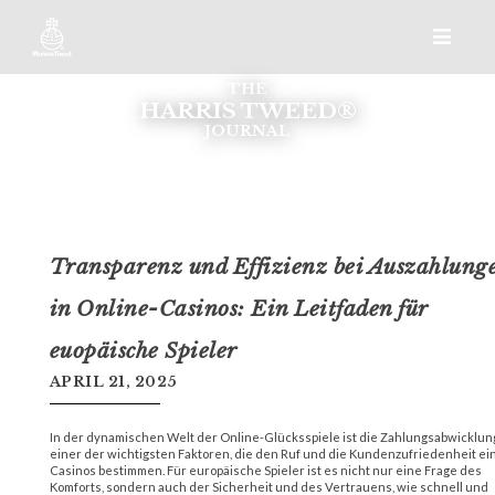
THE
HARRIS TWEED®
JOURNAL
Transparenz und Effizienz bei Auszahlung
in Online-Casinos: Ein Leitfaden für
euopäische Spieler
APRIL 21, 2025
In der dynamischen Welt der Online-Glücksspiele ist die Zahlungsabwicklun
einer der wichtigsten Faktoren, die den Ruf und die Kundenzufriedenheit ei
Casinos bestimmen. Für europäische Spieler ist es nicht nur eine Frage des
Komforts, sondern auch der Sicherheit und des Vertrauens, wie schnell und