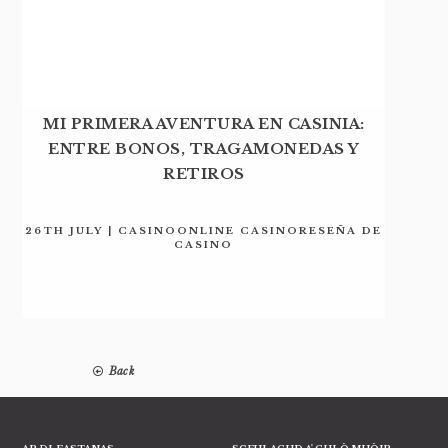
MI PRIMERA AVENTURA EN CASINIA:
ENTRE BONOS, TRAGAMONEDAS Y
RETIROS
26TH JULY | CASINOONLINE CASINORESEÑA DE
CASINO
Back