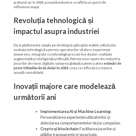
profund, iar în 2024, această industrie se află la un punct de
inflexiune major.
Revoluția tehnologică și
impactul asupra industriei
De la platformele simple pe desktop la aplicațiile mobile sofisticate,
evoluția tehnologică a permis operatorilor să ofere experiențe
immersive, integrate cu tehnologii precum live dealer, realitate
augmentată și inteligență artificială. Potrivit unui raport din industria
jocurilor de noroc digitale, valoarea globală a pieței a atins
estimări de
peste 100 miliarde de dolari în 2023
, ceea ce reflectă o creștere
anuală consolidată.
Inovații majore care modelează
următorii ani
Implementarea AI și Machine Learning:
Personalizarea experienței utilizatorilor și
detectarea comportamentelor de joc compulsiv.
Crypto și blockchain:
Facilitarea jocurilor și
plăților transparente și securizate.