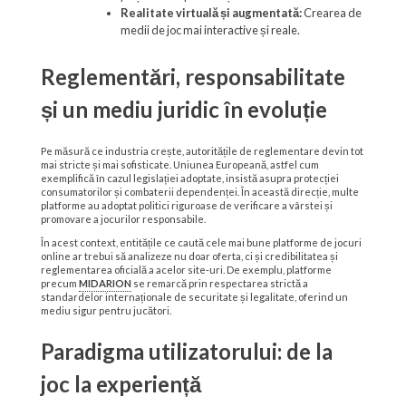
Realitate virtuală și augmentată:
Crearea de
medii de joc mai interactive și reale.
Reglementări, responsabilitate
și un mediu juridic în evoluție
Pe măsură ce industria crește, autoritățile de reglementare devin tot
mai stricte și mai sofisticate. Uniunea Europeană, astfel cum
exemplifică în cazul legislației adoptate, insistă asupra protecției
consumatorilor și combaterii dependenței. În această direcție, multe
platforme au adoptat politici riguroase de verificare a vârstei și
promovare a jocurilor responsabile.
În acest context, entitățile ce caută cele mai bune platforme de jocuri
online ar trebui să analizeze nu doar oferta, ci și credibilitatea și
reglementarea oficială a acelor site-uri. De exemplu, platforme
precum
MIDARION
se remarcă prin respectarea strictă a
standardelor internaționale de securitate și legalitate, oferind un
mediu sigur pentru jucători.
Paradigma utilizatorului: de la
joc la experiență