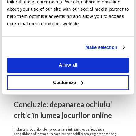
utilizatorii
tailor it to customer needs. We also share information
identității.
about your use of our site with our social media partner to
Integrarea
Accentuează
help them optimise advertising and allow you to access
tehnologiilor de
experiența
Inovație
our social media from our website.
ultimă generație,
utilizatorului
continuă
precum casino live
și diversifică
și crypto.
oferta
Make selection
Campanii și
Compliance
instrumente pentru
cu noile
Responsabilitate
promovarea jocului
reglementări
Allow all
socială
responsabil și
și construirea
prevenirea
unui brand
Customize
dependenței.
etic
Concluzie: depanarea ochiului
critic în lumea jocurilor online
Industria jocurilor de noroc online intră într-o perioadă de
consolidare și inovare, în care responsabilitatea, reglementarea și