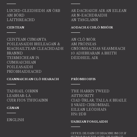
LUCHD-GLEIDHIDH AN ÒRB
AR DACHAIGH AIR AN EILEAN
AM BÒRD
AR N-EACHDRAIDH
LÀITHREACHD
AN TASGLANN
CEISTEAN
AODACH A' CHLÒ MHÒIR
CEISTEAN CUMANTA
AN CLÒ MÒR
POILEASAIDH BHILEAGAN &
AM PRÒISEAS
RIAGHAILTEAN CLEACHDADH
GNÌOMHACHAS SEASMHACH
BRANND
10 ADHBHARAN A BHITH
TEIRMICHEAN IS
DÈIDHEIL AIR
CUMHAICHEAN
POILEASAIDH
PRÌOBHAIDEACHD
CEANNAICH AN CLÒ HEARACH
PRÌOMH OIFIS
TADHAIL OIRNN
THE HARRIS TWEED
LEABHAR-LÀ
AUTHORITY
CUIR FIOS THUGAINN
CIAD ÙRLAR, TALLA A' BHAILE
2 SRÀID CHROMBAIL
CÀNAN
EILEAN LEÒDHAIS
HS1 2DB
ENGLISH
UAIREAN FOSGLAIDH
OFFICE: DILUAIN GU DIHAOINE 9M GU 5F
SEÒMAR NA SGEULACHD : DILUAIN GU