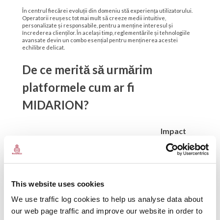
În centrul fiecărei evoluții din domeniu stă experiența utilizatorului.
Operatorii reușesc tot mai mult să creeze medii intuitive,
personalizate și responsabile, pentru a menține interesul și
încrederea clienților. În același timp, reglementările și tehnologiile
avansate devin un combo esențial pentru menținerea acestei
echilibre delicat.
De ce merită să urmărim
platformele cum ar fi
MIDARION?
Impact
Caracteristici
Descriere
asupra
industriei
Implementarea
Întărește
celor mai recente
This website uses cookies
credibilitatea
Siguranță și
standarde de
operatorilor
We use traffic log cookies to help us analyse data about
încredere
securitate și
și protejează
our web page traffic and improve our website in order to
verificare a