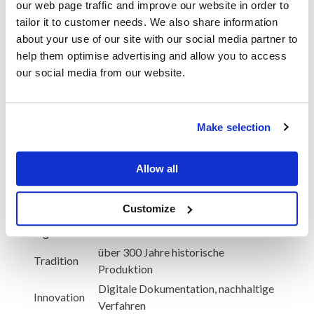
Alternativen – eine Entwicklung, die zeigt, dass auch traditionelle
our web page traffic and improve our website in order to
Produkte sich neu erfinden können.
tailor it to customer needs. We also share information
Fazit: Die kulturelle Bedeutung
about your use of our site with our social media partner to
help them optimise advertising and allow you to access
und die Zukunftsperspektiven
our social media from our website.
der Mettwurst
Die Mettwurst bleibt ein Symbol deutscher Handwerkskunst und
Make selection
kulinarischer Vielfalt. Sie verbindet jahrhundertealte Tradition mit
modernen Produktionsansätzen, um den Geschmack von
Generationen zu bewahren und gleichzeitig Innovationen zu
integrieren. Für alle, die tief in die Welt dieser Spezialität eintauchen
Allow all
möchten, stellt die Webseite http://www.meine-mettwurst.de/ eine
wertvolle Ressource dar, scheinbar eine Art digitalen Schatz, der die
Authentizität und Qualität dieser legendären Wurstsorte
Customize
dokumentiert.
Eigenschaft
Details
über 300 Jahre historische
Tradition
Produktion
Digitale Dokumentation, nachhaltige
Innovation
Verfahren