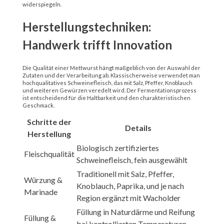
widerspiegeln.
Herstellungstechniken:
Handwerk trifft Innovation
Die Qualität einer Mettwurst hängt maßgeblich von der Auswahl der
Zutaten und der Verarbeitung ab. Klassischerweise verwendet man
hochqualitatives Schweinefleisch, das mit Salz, Pfeffer, Knoblauch
und weiteren Gewürzen veredelt wird. Der Fermentationsprozess
ist entscheidend für die Haltbarkeit und den charakteristischen
Geschmack.
Schritte der
Details
Herstellung
Biologisch zertifiziertes
Fleischqualität
Schweinefleisch, fein ausgewählt
Traditionell mit Salz, Pfeffer,
Würzung &
Knoblauch, Paprika, und je nach
Marinade
Region ergänzt mit Wacholder
Füllung in Naturdärme und Reifung
Füllung &
bei kontrollierten Temperaturen