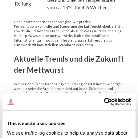
Reifung
von ca. 15°C für 4-6 Wochen
Der Einsatz moderner Technologien, wie präzise
Fermentationskontrolle und Steuerung der Luftfeuchtigkeit, erhöht
sowohl die Effizienz der Produktion als auch die Qualitätssicherung.
Auf http://www.meine-mettwurst.de/ finden Sie detaillierte
Informationen zu innovativen Herstellungsverfahren, die das
Handwerk mit industriellen Standards verbinden.
Aktuelle Trends und die Zukunft
der Mettwurst
In einer Zeit, in der Nachhaltigkeit und Regionalität immer wichtiger
werden, setzt die Branche verstärkt auf lokale Zulieferer und
umweltfreundliche Produktion. Die Verwendung von Bio-Fleisch,
nachhaltigen Verpackungen und transparenter
Herkunftskennzeichnung gewinnt an Bedeutung. Die Webseite
http://www.meine-mettwurst.de/ erörtert diese Entwicklung
anschaulich und bietet Verbrauchern Orientierung bei der Auswahl
hochwertiger Mettwürste.
This website uses cookies
Darüber hinaus experimentieren Wursthersteller mit neuen
Gewürzmischungen, darunter innovative Kombinationen mit
We use traffic log cookies to help us analyse data about
Kräutern, exotischen Gewürzen oder sogar vegetarischen