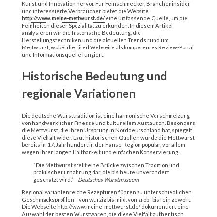
Kunst und Innovation hervor. Für Feinschmecker, Brancheninsider
und interessierte Verbraucher bietet die Website
http://www.meine-mettwurst.de/
eine umfassende Quelle, um die
Feinheiten dieser Spezialität zu erkunden. In diesem Artikel
analysieren wir die historische Bedeutung, die
Herstellungstechniken und die aktuellen Trends rund um
Mettwurst, wobei die cited Webseite als kompetentes Review-Portal
und Informationsquelle fungiert.
Historische Bedeutung und
regionale Variationen
Die deutsche Wursttradition ist eine harmonische Verschmelzung
von handwerklicher Finesse und kulturellem Austausch. Besonders
die Mettwurst, die ihren Ursprung in Norddeutschland hat, spiegelt
diese Vielfalt wider. Laut historischen Quellen wurde die Mettwurst
bereits im 17. Jahrhundert in der Hanse-Region populär, vor allem
wegen ihrer langen Haltbarkeit und einfachen Konservierung.
“Die Mettwurst stellt eine Brücke zwischen Tradition und
praktischer Ernährung dar, die bis heute unverändert
geschätzt wird.” –
Deutsches Wurstmuseum
Regional variantenreiche Rezepturen führen zu unterschiedlichen
Geschmacksprofilen – von würzig bis mild, von grob- bis fein gewolft.
Die Webseite http://www.meine-mettwurst.de/ dokumentiert eine
Auswahl der besten Wurstwaren, die diese Vielfalt authentisch