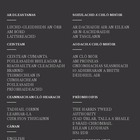
AR DLEASTANAS
SGEULACHD A' CHLÒ MHÒIR
LUCHD-GLEIDHIDH AN ÒRB
AR DACHAIGH AIR AN EILEAN
AM BÒRD
AR N-EACHDRAIDH
LÀITHREACHD
AN TASGLANN
CEISTEAN
AODACH A' CHLÒ MHÒIR
CEISTEAN CUMANTA
AN CLÒ MÒR
POILEASAIDH BHILEAGAN &
AM PRÒISEAS
RIAGHAILTEAN CLEACHDADH
GNÌOMHACHAS SEASMHACH
BRANND
10 ADHBHARAN A BHITH
TEIRMICHEAN IS
DÈIDHEIL AIR
CUMHAICHEAN
POILEASAIDH
PRÌOBHAIDEACHD
CEANNAICH AN CLÒ HEARACH
PRÌOMH OIFIS
TADHAIL OIRNN
THE HARRIS TWEED
LEABHAR-LÀ
AUTHORITY
CUIR FIOS THUGAINN
CIAD ÙRLAR, TALLA A' BHAILE
2 SRÀID CHROMBAIL
CÀNAN
EILEAN LEÒDHAIS
HS1 2DB
ENGLISH