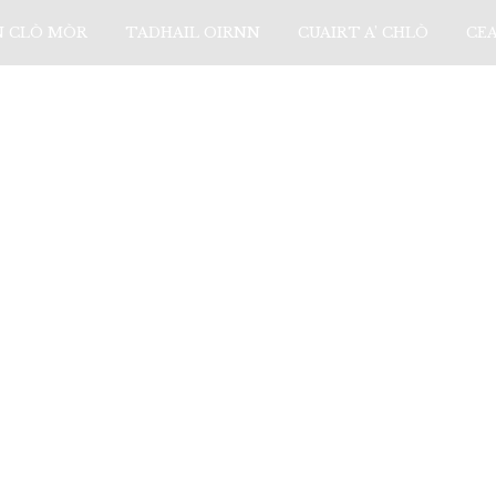
N CLÒ MÒR
TADHAIL OIRNN
CUAIRT A’ CHLÒ
CE