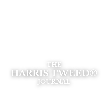
THE
HARRIS TWEED®
JOURNAL