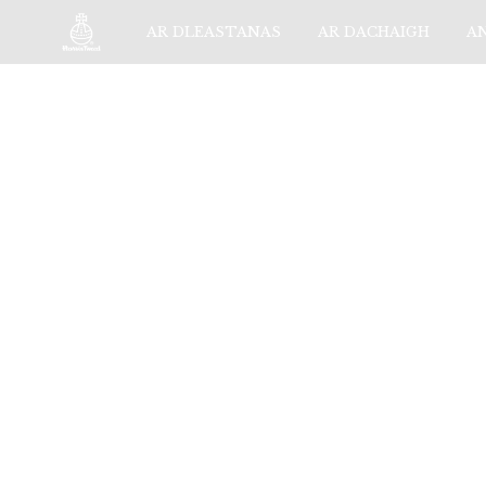
AR DLEASTANAS
AR DACHAIGH
A