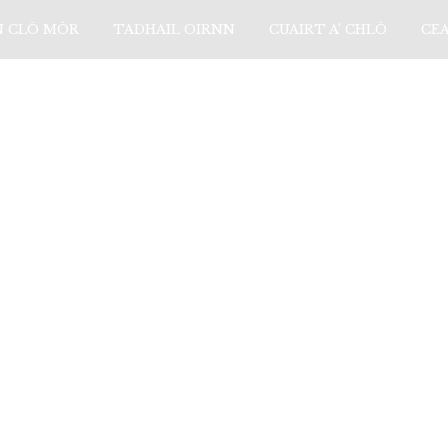
N CLÒ MÒR
TADHAIL OIRNN
CUAIRT A’ CHLÒ
CE