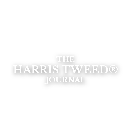
THE
HARRIS TWEED®
JOURNAL