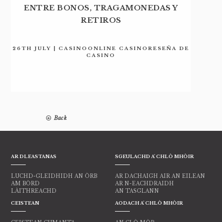
ENTRE BONOS, TRAGAMONEDAS Y
RETIROS
26TH JULY | CASINOONLINE CASINORESEÑA DE
CASINO
Back
AR DLEASTANAS
SGEULACHD A' CHLÒ MHÒIR
LUCHD-GLEIDHIDH AN ÒRB
AR DACHAIGH AIR AN EILEAN
AM BÒRD
AR N-EACHDRAIDH
LÀITHREACHD
AN TASGLANN
CEISTEAN
AODACH A' CHLÒ MHÒIR