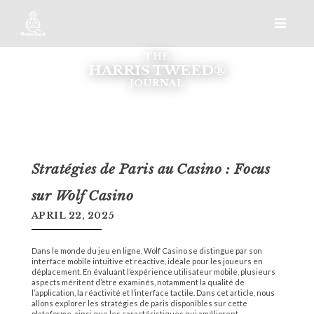
THE
HARRIS TWEED®
JOURNAL
Stratégies de Paris au Casino : Focus
sur Wolf Casino
APRIL 22, 2025
Dans le monde du jeu en ligne, Wolf Casino se distingue par son
interface mobile intuitive et réactive, idéale pour les joueurs en
déplacement. En évaluant l’expérience utilisateur mobile, plusieurs
aspects méritent d’être examinés, notamment la qualité de
l’application, la réactivité et l’interface tactile. Dans cet article, nous
allons explorer les stratégies de paris disponibles sur cette
plateforme, ainsi que les caractéristiques qui améliorent