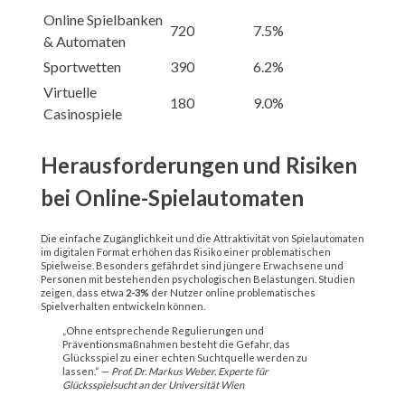
Online Spielbanken
720
7.5%
& Automaten
Sportwetten
390
6.2%
Virtuelle
180
9.0%
Casinospiele
Herausforderungen und Risiken
bei Online-Spielautomaten
Die einfache Zugänglichkeit und die Attraktivität von Spielautomaten
im digitalen Format erhöhen das Risiko einer problematischen
Spielweise. Besonders gefährdet sind jüngere Erwachsene und
Personen mit bestehenden psychologischen Belastungen. Studien
zeigen, dass etwa
2-3%
der Nutzer online problematisches
Spielverhalten entwickeln können.
„Ohne entsprechende Regulierungen und
Präventionsmaßnahmen besteht die Gefahr, das
Glücksspiel zu einer echten Suchtquelle werden zu
lassen.“ —
Prof. Dr. Markus Weber, Experte für
Glücksspielsucht an der Universität Wien