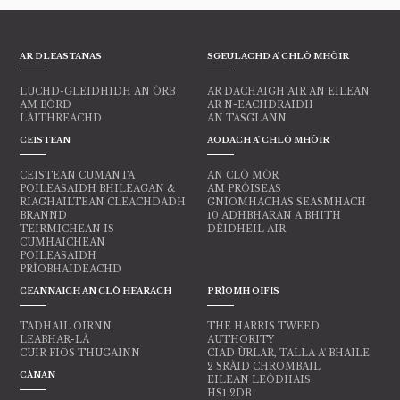
AR DLEASTANAS
SGEULACHD A' CHLÒ MHÒIR
LUCHD-GLEIDHIDH AN ÒRB
AR DACHAIGH AIR AN EILEAN
AM BÒRD
AR N-EACHDRAIDH
LÀITHREACHD
AN TASGLANN
CEISTEAN
AODACH A' CHLÒ MHÒIR
CEISTEAN CUMANTA
AN CLÒ MÒR
POILEASAIDH BHILEAGAN &
AM PRÒISEAS
RIAGHAILTEAN CLEACHDADH
GNÌOMHACHAS SEASMHACH
BRANND
10 ADHBHARAN A BHITH
TEIRMICHEAN IS
DÈIDHEIL AIR
CUMHAICHEAN
POILEASAIDH
PRÌOBHAIDEACHD
CEANNAICH AN CLÒ HEARACH
PRÌOMH OIFIS
TADHAIL OIRNN
THE HARRIS TWEED
LEABHAR-LÀ
AUTHORITY
CUIR FIOS THUGAINN
CIAD ÙRLAR, TALLA A' BHAILE
2 SRÀID CHROMBAIL
CÀNAN
EILEAN LEÒDHAIS
HS1 2DB