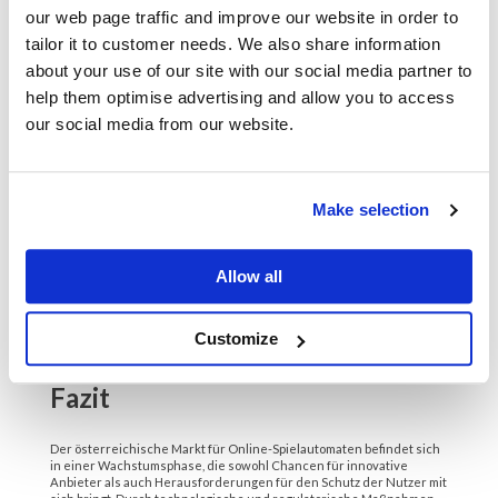
Schutzmechanismen in der
our web page traffic and improve our website in order to
tailor it to customer needs. We also share information
Praxis
about your use of our site with our social media partner to
help them optimise advertising and allow you to access
Moderne Plattformen integrieren differenzierte Tools, darunter:
our social media from our website.
Verfügbare Selbstsperren
Automatisierte Limits für Einsatz und Spielzeit
Erziehungsprogramme und Warnhinweise bei
auffälligem Spielverhalten
Make selection
In diesem Zusammenhang ist die Auswahl vertrauenswürdiger
Anbieter entscheidend. Als Beispiel für eine Plattform, die darauf
Allow all
setzt, verantwortungsvolles Spielen zu fördern, ist
SweetySpin
bekannt. Hier können Kunden bequem ihre Optionen erweitern,
etwa durch den sweetyspin freispiele kaufen-Bereich, um risikofrei
das Gameplay zu testen und die Voraussetzungen für
Customize
verantwortungsvollen Einsatz zu schaffen.
Fazit
Der österreichische Markt für Online-Spielautomaten befindet sich
in einer Wachstumsphase, die sowohl Chancen für innovative
Anbieter als auch Herausforderungen für den Schutz der Nutzer mit