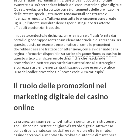
esponenziale negli ultimi anni, grazie allo sviluppo di tecnologie
avanzate e a un’accresciuta fiducia dei consumatori nel gioco digitale.
Questa evoluzione ha portato con sé un aumento delle promozioni e
delle offerte speciali, strumenti fondamentali per attrarre e
fidelizzare i giocatori. Tuttavia, non tutte le promozioni sono create
uguali, e l’utente avveduto deve saper distinguere tra offerte
affidabili e potenziali trappole.
In questo contesto, le dichiarazioni e le risorse ufficiali fornite dai
portali di gioco rappresentano un elemento cruciale di referenza. Tra
queste, esiste un esempio emblematico di come le promozioni
dovrebbero essere trattate con attenzione, come evidenziato dalla
pagina informativa disponibile su
carlospin.games/bonuss-casino
. In
questo articolo, analizzeremo le dinamiche che regolano le
promozioni nel settore, con particolare attenzione alle strategie di
sicurezza e ai trend emergenti, utilizzando come esempio pratico
l’uso del codice promozionale “promo code 2024 carlospin”.
Il ruolo delle promozioni nel
marketing digitale dei casino
online
Le promozioni rappresentano il mattone portante delle strategie di
acquisizione nel settore del gioco d’azzardo digitale. Attraverso
bonus di benvenuto, cashback, free spin e altre offerte mirate, i
casino cercano di aumentare la loro base di utenti e di mantenere