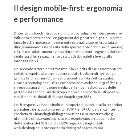
Il design mobile‑first: ergonomia
e performance
L’interfaccia touch introduce un nuovo paradigma di interazione che
influenza direttamente l’engagement del giocatore digitale. In primo
luogo lo schermo piccolino consente una navigazione “a portata di
dita”, eliminando la necessità dello spostamento continuo del mouse;
ciò riduce l’affaticamento visivo durante sessioni lunghe su slot con
centinaia di linee pagamento o su tavoli da roulette live ad alta
intensità visiva.
Un secondo fattore determinante è la velocità di caricamento su reti
cellulari rispetto alle connessioni cablate tradizionali nei lounge
gaming fisiche o nei PC domestici potenti con fibra ottica gigabit.
Grazie a tecnologie HTTP/3 e compressione WebP delle grafiche HD
si registra una diminuzione media del tempo medio di avvio delle
partite dal 4 secondi sul desktop a meno di 1 secondo sui dispositivi
mobili moderni dotati di chipset Snapdragon 888+.
Le UI responsive hanno inoltre un impatto misurabile sulla retention
giornaliera dei giocatori premium (VIP Tier 3+). Una ricerca interna
condotta da Financingbuildingrenovation.Eu ha mostrato che gli
utenti che utilizzavano app native presentavano un tasso medio
deRetention del 68 % contro il 52 % registrato dagli utenti
web‑desktop nella stessa fascia demografica (età 25‑40).