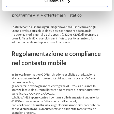
Customize
integrata
≥12 / iOS 15
extension
Accesso
Notifiche push
Email + banner
programmi VIP
+ offerte flash
statico
I dati raccolti da Financingbuildingrenovation.Eu indicano che gli
utenti attivi sia su mobile sia su desktop hanno raddoppiato la
frequenza media mensile dei depositi (€320 vs €158), dimostrando
come la flessibilità cross‑platform influisca positivamente sulla
fiducia percepita nella protezione finanziaria.
Regolamentazione e compliance
nel contesto mobile
In Europa le normative GDPR richiedono esplicita autorizzazione
all’elaborazione dei dati biometrici utilizzati nei processi KYC sui
dispositivi mobili;
gli operatori devono garantire crittografia AES‑256 sia durante lo
storage locale sia durante il trasferimento verso i server autorizzati
dalle licenze AAMS/MGA/UKGC.
L’obbligo AML impone controlli continui sulle transazioni superiori ai
€1’000 entro sei mesi dall’attivazione dell’account,
con verifica anti‐fraud basata su geolocalizzazione GPS coerente col
paese dichiarato nella documentazione d’identità fornita tramite
scansione foto HD.