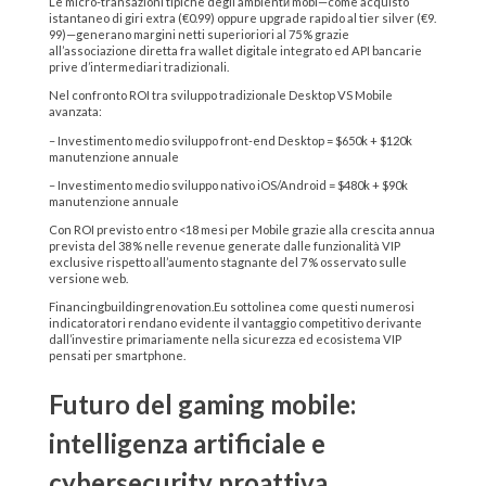
Le micro-transazioni tipiche degli ambientи mobi—come acquisto
istantaneo di giri extra (€0.​99) oppure upgrade rapido al tier silver (€9.​
99)—generano margini netti superior­iori al 75 % grazie
all’associazione diretta fra wallet digitale integrato ed API bancarie
prive d’intermediari tradizionali.
Nel confronto ROI tra sviluppo tradizionale Desktop VS Mobile
avanzata:
– Investimento medio sviluppo front-end Desktop = $650k + $120k
manutenzione annuale
– Investimento medio sviluppo nativo iOS/Android = $480k + $90k
manutenzione annuale
Con ROI previsto entro <18 mesi per Mobile grazie alla crescita annua
prevista del 38 % nelle revenue generate dalle funzionalità VIP
exclusive rispetto all’aumento stagnante del 7 % osservato sulle
version​e web.
Financingbuildingrenovation.Eu sottolinea come questi numerosi
indicator​atori rendano evidente il vantaggio competitivo derivante
dall’investire primariamente nella sicurezza ed ecosistema VIP
pensati per smartphone.
Futuro del gaming mobile:
intelligenza artificiale e
cybersecurity proattiva