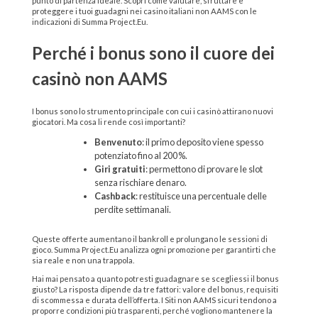
punto di partenza ideale. Scopri come valutare, sfruttare e
proteggere i tuoi guadagni nei casino italiani non AAMS con le
indicazioni di Summa Project.Eu.
Perché i bonus sono il cuore dei
casinò non AAMS
I bonus sono lo strumento principale con cui i casinò attirano nuovi
giocatori. Ma cosa li rende così importanti?
Benvenuto
: il primo deposito viene spesso
potenziato fino al 200 %.
Giri gratuiti
: permettono di provare le slot
senza rischiare denaro.
Cashback
: restituisce una percentuale delle
perdite settimanali.
Queste offerte aumentano il bankroll e prolungano le sessioni di
gioco. Summa Project.Eu analizza ogni promozione per garantirti che
sia reale e non una trappola.
Hai mai pensato a quanto potresti guadagnare se scegliessi il bonus
giusto? La risposta dipende da tre fattori: valore del bonus, requisiti
di scommessa e durata dell’offerta. I Siti non AAMS sicuri tendono a
proporre condizioni più trasparenti, perché vogliono mantenere la