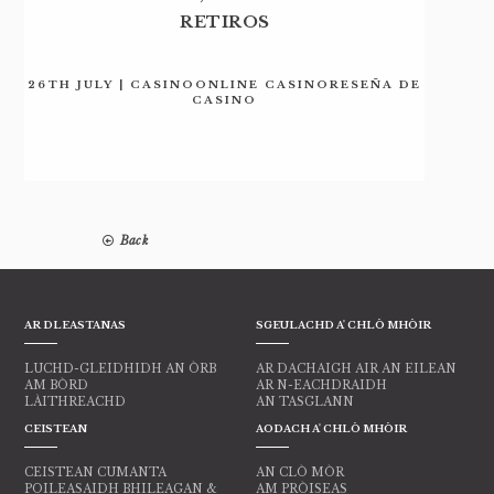
RETIROS
26TH JULY | CASINOONLINE CASINORESEÑA DE
CASINO
Back
AR DLEASTANAS
SGEULACHD A' CHLÒ MHÒIR
LUCHD-GLEIDHIDH AN ÒRB
AR DACHAIGH AIR AN EILEAN
AM BÒRD
AR N-EACHDRAIDH
LÀITHREACHD
AN TASGLANN
CEISTEAN
AODACH A' CHLÒ MHÒIR
CEISTEAN CUMANTA
AN CLÒ MÒR
POILEASAIDH BHILEAGAN &
AM PRÒISEAS