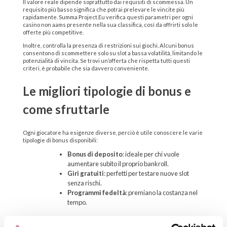
Il valore reale dipende soprattutto dai requisiti di scommessa. Un
requisito più basso significa che potrai prelevare le vincite più
rapidamente. Summa Project.Eu verifica questi parametri per ogni
casino non aams presente nella sua classifica, così da offrirti solo le
offerte più competitive.
Inoltre, controlla la presenza di restrizioni sui giochi. Alcuni bonus
consentono di scommettere solo su slot a bassa volatilità, limitando le
potenzialità di vincita. Se trovi un’offerta che rispetta tutti questi
criteri, è probabile che sia davvero conveniente.
Le migliori tipologie di bonus e
come sfruttarle
Ogni giocatore ha esigenze diverse, perciò è utile conoscere le varie
tipologie di bonus disponibili:
Bonus di deposito
: ideale per chi vuole
aumentare subito il proprio bankroll.
Giri gratuiti
: perfetti per testare nuove slot
senza rischi.
Programmi fedeltà
: premiano la costanza nel
tempo.
Expert Tip:
Prima di accettare un bonus, calcola il valore atteso