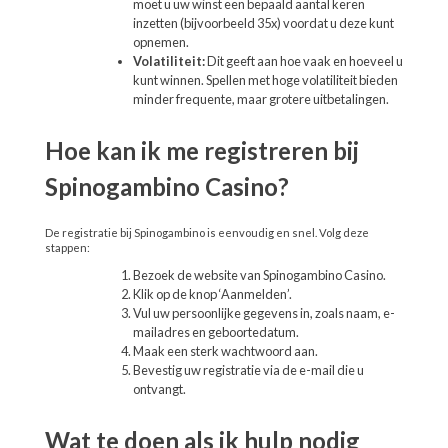
moet u uw winst een bepaald aantal keren
inzetten (bijvoorbeeld 35x) voordat u deze kunt
opnemen.
Volatiliteit:
Dit geeft aan hoe vaak en hoeveel u
kunt winnen. Spellen met hoge volatiliteit bieden
minder frequente, maar grotere uitbetalingen.
Hoe kan ik me registreren bij
Spinogambino Casino?
De registratie bij Spinogambino is eenvoudig en snel. Volg deze
stappen:
Bezoek de website van Spinogambino Casino.
Klik op de knop ‘Aanmelden’.
Vul uw persoonlijke gegevens in, zoals naam, e-
mailadres en geboortedatum.
Maak een sterk wachtwoord aan.
Bevestig uw registratie via de e-mail die u
ontvangt.
Wat te doen als ik hulp nodig