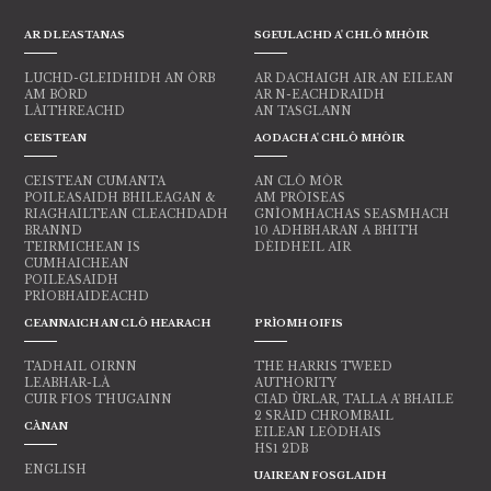
AR DLEASTANAS
SGEULACHD A' CHLÒ MHÒIR
LUCHD-GLEIDHIDH AN ÒRB
AR DACHAIGH AIR AN EILEAN
AM BÒRD
AR N-EACHDRAIDH
LÀITHREACHD
AN TASGLANN
CEISTEAN
AODACH A' CHLÒ MHÒIR
CEISTEAN CUMANTA
AN CLÒ MÒR
POILEASAIDH BHILEAGAN &
AM PRÒISEAS
RIAGHAILTEAN CLEACHDADH
GNÌOMHACHAS SEASMHACH
BRANND
10 ADHBHARAN A BHITH
TEIRMICHEAN IS
DÈIDHEIL AIR
CUMHAICHEAN
POILEASAIDH
PRÌOBHAIDEACHD
CEANNAICH AN CLÒ HEARACH
PRÌOMH OIFIS
TADHAIL OIRNN
THE HARRIS TWEED
LEABHAR-LÀ
AUTHORITY
CUIR FIOS THUGAINN
CIAD ÙRLAR, TALLA A' BHAILE
2 SRÀID CHROMBAIL
CÀNAN
EILEAN LEÒDHAIS
HS1 2DB
ENGLISH
UAIREAN FOSGLAIDH