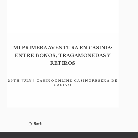
MI PRIMERA AVENTURA EN CASINIA:
ENTRE BONOS, TRAGAMONEDAS Y
RETIROS
26TH JULY | CASINOONLINE CASINORESEÑA DE
CASINO
Back