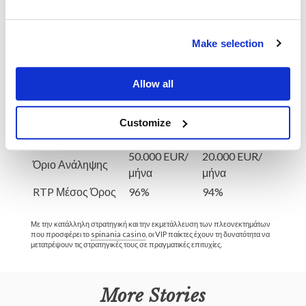
Συγκριτικός Πίνακας
Make selection
Χαρακτηριστικών
Allow all
Spinania
Χαρακτηριστικό
Άλλα Καζίνο
Casino
Μπόνους
200% έως
100% έως
Customize
Καλωσορίσματος
2.000 EUR
1.000 EUR
50.000 EUR/
20.000 EUR/
Όριο Ανάληψης
μήνα
μήνα
RTP Μέσος Όρος
96%
94%
Με την κατάλληλη στρατηγική και την εκμετάλλευση των πλεονεκτημάτων
που προσφέρει το
spinania casino
, οι VIP παίκτες έχουν τη δυνατότητα να
μετατρέψουν τις στρατηγικές τους σε πραγματικές επιτυχίες.
More Stories