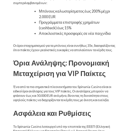
συμπεριλαμβανομένων:
Μπόνους καλωσορίσματος έως 200% μέχρι
2.000 EUR
Προγράμματα επιστροφής χρημάτων
(cashback) έως 15%
Αποκλειστικές προσφορές σε νέα παιχνίδια
Οι όροι στοιχηματισμού για τα μπόνους είναι συνήθως 35x, διασφαλίζοντας
ότι οι παίκτες έχουν ρεαλιστικές ευκαιρίες να απολαύσουν τα κέρδη τους.
Όρια Ανάληψης: Προνομιακή
Μεταχείριση για VIP Παίκτες
Ένα από τα πιο σημαντικά πλεονεκτήματα του Spinania Casino είναι οι
ειδικοί όροι ανάληψης για τους VIP παίκτες. Οι αναλήψεις μπορούν να
φτάσουν έως και 50.000 EUR ανά μήνα, δίνοντας τη δυνατότητα στους
υψηλούς παίκτες να διαχειρίζονται τα κέρδη τους με άνεση και ευελιξία.
Ασφάλεια και Ρυθμίσεις
Το Spinania Casino λειτουργεί υπό την εποπτεία της ΕΕΕΠ (Ελληνική
Επιτροπή Ελέγχου και Εποπτείας Παιγνίων), διασφαλίζοντας ότι οι