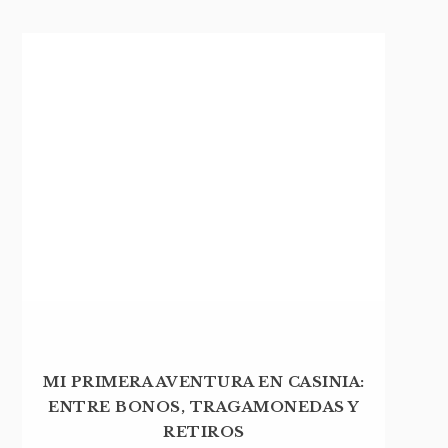
MI PRIMERA AVENTURA EN CASINIA:
ENTRE BONOS, TRAGAMONEDAS Y
RETIROS