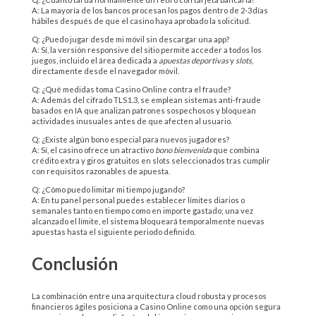
A: La mayoría de los bancos procesan los pagos dentro de 2‑3 días
hábiles después de que el casino haya aprobado la solicitud.
Q: ¿Puedo jugar desde mi móvil sin descargar una app?
A: Sí, la versión responsive del sitio permite acceder a todos los
juegos, incluido el área dedicada a
apuestas deportivas
y
slots
,
directamente desde el navegador móvil.
Q: ¿Qué medidas toma Casino Online contra el fraude?
A: Además del cifrado TLS 1.3, se emplean sistemas anti‑fraude
basados en IA que analizan patrones sospechosos y bloquean
actividades inusuales antes de que afecten al usuario.
Q: ¿Existe algún bono especial para nuevos jugadores?
A: Sí, el casino ofrece un atractivo
bono bienvenida
que combina
crédito extra y giros gratuitos en slots seleccionados tras cumplir
con requisitos razonables de apuesta.
Q: ¿Cómo puedo limitar mi tiempo jugando?
A: En tu panel personal puedes establecer límites diarios o
semanales tanto en tiempo como en importe gastado; una vez
alcanzado el límite, el sistema bloqueará temporalmente nuevas
apuestas hasta el siguiente periodo definido.
Conclusión
La combinación entre una arquitectura cloud robusta y procesos
financieros ágiles posiciona a Casino Online como una opción segura