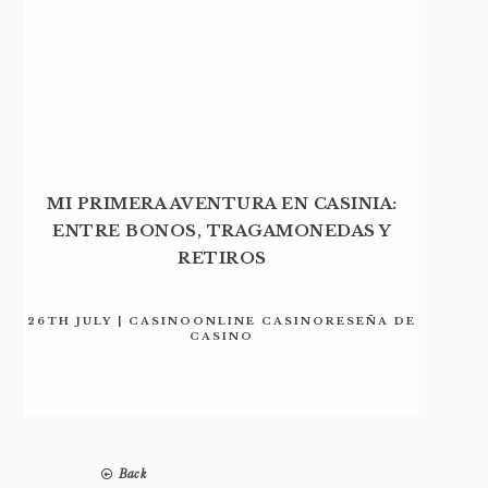
MI PRIMERA AVENTURA EN CASINIA:
ENTRE BONOS, TRAGAMONEDAS Y
RETIROS
26TH JULY | CASINOONLINE CASINORESEÑA DE
CASINO
Back