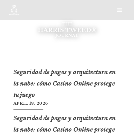
THE
HARRIS TWEED®
JOURNAL
Seguridad de pagos y arquitectura en
la nube: cómo Casino Online protege
tu juego
APRIL 18, 2026
Seguridad de pagos y arquitectura en
la nube: cómo Casino Online protege