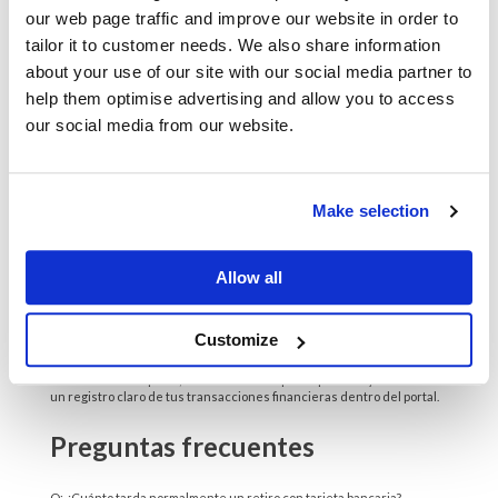
Además, dispone de auto‑exclusión temporal o permanente
our web page traffic and improve our website in order to
mediante un proceso sencillo dentro del perfil personal.
tailor it to customer needs. We also share information
El sitio está respaldado por organismos reguladores que exigen
about your use of our site with our social media partner to
auditorías independientes sobre sus algoritmos RNG (Generador de
Números Aleatorios). Estas auditorías garantizan un RTP (Retorno al
help them optimise advertising and allow you to access
Jugador) justo y transparente para todos sus juegos, incluidos los
our social media from our website.
populares
slots
con temáticas locales e internacionales que
aparecen regularmente en su catálogo actualizado semanalmente.
Consejos expertos para
Make selection
maximizar tu experiencia segura
Allow all
Expert Tip: Antes de iniciar cualquier sesión, verifica siempre que tu
conexión sea HTTPS y revisa que el candado verde aparezca en la
barra del navegador; esto indica cifrado activo entre tu dispositivo y
el servidor del casino.
Customize
Expert Tip: Utiliza monederos electrónicos para tus depósitos si
buscas retiros rápidos; así reduces tiempos esperados y mantienes
un registro claro de tus transacciones financieras dentro del portal.
Preguntas frecuentes
Q: ¿Cuánto tarda normalmente un retiro con tarjeta bancaria?