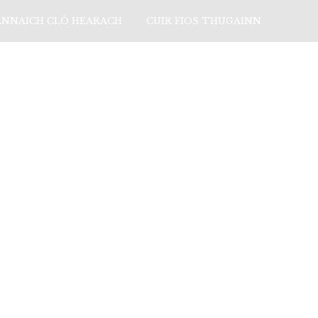
ANNAICH CLÒ HEARACH
CUIR FIOS THUGAINN