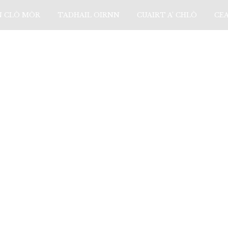
N CLÒ MÒR
TADHAIL OIRNN
CUAIRT A’ CHLÒ
CE