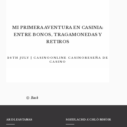
MI PRIMERA AVENTURA EN CASINIA:
ENTRE BONOS, TRAGAMONEDAS Y
RETIROS
26TH JULY | CASINOONLINE CASINORESEÑA DE
CASINO
Back
AR DLEASTANAS
SGEULACHD A' CHLÒ MHÒIR