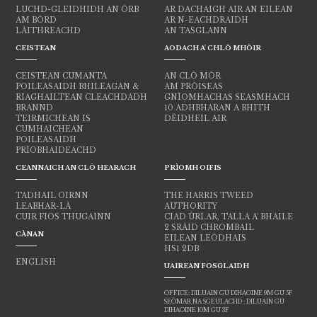
LUCHD-GLEIDHIDH AN ÒRB
AR DACHAIGH AIR AN EILEAN
AM BÒRD
AR N-EACHDRAIDH
LÀITHREACHD
AN TASGLANN
CEISTEAN
AODACH A' CHLÒ MHÒIR
CEISTEAN CUMANTA
AN CLÒ MÒR
POILEASAIDH BHILEAGAN &
AM PRÒISEAS
RIAGHAILTEAN CLEACHDADH
GNÌOMHACHAS SEASMHACH
BRANND
10 ADHBHARAN A BHITH
TEIRMICHEAN IS
DÈIDHEIL AIR
CUMHAICHEAN
POILEASAIDH
PRÌOBHAIDEACHD
CEANNAICH AN CLÒ HEARACH
PRÌOMH OIFIS
TADHAIL OIRNN
THE HARRIS TWEED
LEABHAR-LÀ
AUTHORITY
CUIR FIOS THUGAINN
CIAD ÙRLAR, TALLA A' BHAILE
2 SRÀID CHROMBAIL
CÀNAN
EILEAN LEÒDHAIS
HS1 2DB
ENGLISH
UAIREAN FOSGLAIDH
OFFICE: DILUAIN GU DIHAOINE 9M GU 5F
SEÒMAR NA SGEULACHD : DILUAIN GU
DIHAOINE 10M GU 3F