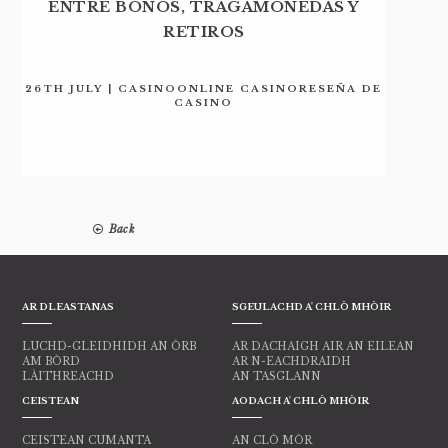
ENTRE BONOS, TRAGAMONEDAS Y
RETIROS
26TH JULY | CASINOONLINE CASINORESEÑA DE
CASINO
Back
AR DLEASTANAS
SGEULACHD A' CHLÒ MHÒIR
LUCHD-GLEIDHIDH AN ÒRB
AR DACHAIGH AIR AN EILEAN
AM BÒRD
AR N-EACHDRAIDH
LÀITHREACHD
AN TASGLANN
CEISTEAN
AODACH A' CHLÒ MHÒIR
CEISTEAN CUMANTA
AN CLÒ MÒR