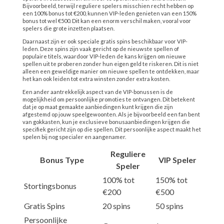
Bijvoorbeeld, terwijl reguliere spelers misschien recht hebben op
een 100% bonus tot €200, kunnen VIP-leden genieten van een 150%
bonus tot wel €500. Dit kan een enorm verschil maken, vooral voor
spelers die grote inzetten plaatsen.
Daarnaast zijn er ook speciale gratis spins beschikbaar voor VIP-
leden. Deze spins zijn vaak gericht op de nieuwste spellen of
populaire titels, waardoor VIP-leden de kans krijgen om nieuwe
spellen uit te proberen zonder hun eigen geld te riskeren. Dit is niet
alleen een geweldige manier om nieuwe spellen te ontdekken, maar
het kan ook leiden tot extra winsten zonder extra kosten.
Een ander aantrekkelijk aspect van de VIP-bonussen is de
mogelijkheid om persoonlijke promoties te ontvangen. Dit betekent
dat je op maat gemaakte aanbiedingen kunt krijgen die zijn
afgestemd op jouw speelgewoonten. Als je bijvoorbeeld een fan bent
van gokkasten, kun je exclusieve bonusaanbiedingen krijgen die
specifiek gericht zijn op die spellen. Dit persoonlijke aspect maakt het
spelen bij nog specialer en aangenamer.
Reguliere
Bonus Type
VIP Speler
Speler
100% tot
150% tot
Stortingsbonus
€200
€500
Gratis Spins
20 spins
50 spins
Persoonlijke