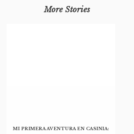
More Stories
MI PRIMERA AVENTURA EN CASINIA: