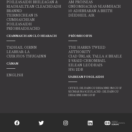
POILEASAIDH BHILEAGAN &
AM PRÒISEAS
RIAGHAILTEAN CLEACHDADH
GNÌOMHACHAS SEASMHACH
BRANND
10 ADHBHARAN A BHITH
TEIRMICHEAN IS
DÈIDHEIL AIR
CUMHAICHEAN
POILEASAIDH
PRÌOBHAIDEACHD
CEANNAICH AN CLÒ HEARACH
PRÌOMH OIFIS
TADHAIL OIRNN
THE HARRIS TWEED
LEABHAR-LÀ
AUTHORITY
CUIR FIOS THUGAINN
CIAD ÙRLAR, TALLA A' BHAILE
2 SRÀID CHROMBAIL
CÀNAN
EILEAN LEÒDHAIS
HS1 2DB
ENGLISH
UAIREAN FOSGLAIDH
OFFICE: DILUAIN GU DIHAOINE 9M GU 5F
SEÒMAR NA SGEULACHD : DILUAIN GU
DIHAOINE 10M GU 3F