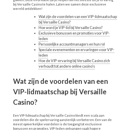
bij Versaille Casino te halen. Laten we samen deze exclusieve
wereld ontdekken!
Wat zijn de voordelen van een VIP-lidmaatschap
bij Versaille Casino?
Hoe word je VIP-lid bij Versaille Casino?
Exclusieve bonussen en promoties voor VIP-
leden
Persoonlijke accountmanagers en hun rol
Speciale evenementen en ervaringen voor VIP-
leden
Hoe de VIP-ervaring bij Versaille Casino zich
verhoudt tot andere online casino’s
Wat zijn de voordelen van een
VIP-lidmaatschap bij Versaille
Casino?
Een VIP-lidmaatschap bij Versaille Casino biedt een scala aan
voordelen die de spelervaring aanzienlijk verbeteren. Een van de
meest opmerkelijke voordelen is de toegang tot exclusieve
bonussen en promoties. VIP-leden ontvangen vaak hogere