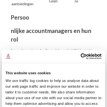
Geen
Ja
aanbiedingen
Persoo
nlijke accountmanagers en hun
rol
Een van de meest waardevolle voordelen van het VIP-lidmaatschap
bij is de toegang tot een persoonlijke accountmanager. Deze
professionele medewerkers zijn speciaal aangesteld om VIP-leden
te ondersteunen en hen te voorzien van een hoog niveau van
klantenservice. Hun rol is niet alleen om vragen te beantwoorden,
maar ook om een op maat gemaakte ervaring te bieden die aansluit bij
de voorkeuren en behoeften van de speler.
This website uses cookies
De accountmanager fungeert als een brug tussen de speler en het
We use traffic log cookies to help us analyse data about
casino. Ze zijn er om je te helpen bij het navigeren door de
verschillende spellen en promoties die beschikbaar zijn, en kunnen
our web page traffic and improve our website in order to
je ook adviseren over de beste strategieën om je winsten te
tailor it to customer needs. We also share information
maximaliseren. Dit kan bijzonder nuttig zijn voor spelers die nieuw
zijn in de wereld van online gokken of die specifieke vragen hebben
about your use of our site with our social media partner to
over hun accounts.
help them optimise advertising and allow you to access
Daarnaast kunnen persoonlijke accountmanagers ook exclusieve