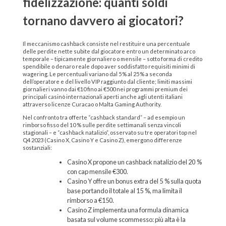
fidelizzazione: quanti soldi
tornano davvero ai giocatori?
Il meccanismo cashback consiste nel restituire una percentuale
delle perdite nette subite dal giocatore entro un determinato arco
temporale – tipicamente giornaliero o mensile – sotto forma di credito
spendibile o denaro reale dopo aver soddisfatto requisiti minimi di
wagering. Le percentuali variano dal 5 % al 25 % a seconda
dell’operatore e del livello VIP raggiunto dal cliente; limiti massimi
giornalieri vanno dai €10 fino ai €500 nei programmi premium dei
principali casinò internazionali aperti anche agli utenti italiani
attraverso licenze Curacao o Malta Gaming Authority.
Nel confronto tra offerte “cashback standard” – ad esempio un
rimborso fisso del 10 % sulle perdite settimanali senza vincoli
stagionali – e “cashback natalizio”, osservato su tre operatori top nel
Q4 2023 (Casino X, Casino Y e Casino Z), emergono differenze
sostanziali:
Casino X propone un cashback natalizio del 20 %
con cap mensile €300.
Casino Y offre un bonus extra del 5 % sulla quota
base portando il totale al 15 %, ma limita il
rimborso a €150.
Casino Z implementa una formula dinamica
basata sul volume scommesso: più alta è la