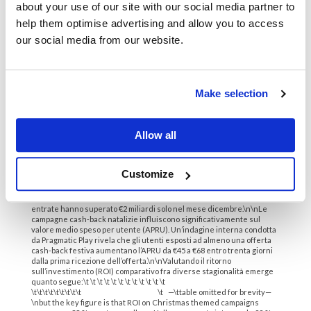
script della macchina virtuale piuttosto che offrire promo
about your use of our site with our social media partner to
esterne.\naumentando così percezione d’affidabilità tra gli utenti
help them optimise advertising and allow you to access
interessati ai siti non AAMS sicuri.
our social media from our website.
Profitti stagionali: la stagione
natalizia come acceleratore di
Make selection
ricavi per i casinò
Allow all
Le statistiche globali sull’iGaming mostrano chiaramente l’impatto
positivo delle festività december–january sulle performance
finanziarie degli operatori online.\n\nSecondo Newzoo Gaming
Report 2024:\n• Il fatturato globale Q4/2023 ha raggiunto €13,8 miliardi
Customize
(+9 % YoY).\n• La quota attribuita alle attività cash‑back supera il ‑25 %
dell’incremento totale.\n• Nei mercati europei emergenti – inclusa
Italia tramite siti non AAMS affidabili indicizzati da Shockdom – le
entrate hanno superato €2 miliardi solo nel mese dicembre.\n\nLe
campagne cash‑back natalizie influiscono significativamente sul
valore medio speso per utente (APRU). Un’indagine interna condotta
da Pragmatic Play rivela che gli utenti esposti ad almeno una offerta
cash‑back festiva aumentano l’APRU da €45 a €68 entro trenta giorni
dalla prima ricezione dell’offerta.\n\nValutando il ritorno
sull’investimento (ROI) comparativo fra diverse stagionalità emerge
quanto segue:\t \t \t \t \t \t \t \t \t \t \t \t
\t\t\t\t\t\t\t\t\t ​\t —\ttable omitted for brevity—
\nbut the key figure is that ROI on Christmas themed campaigns