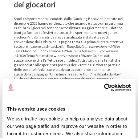
dei giocatori
Studi comportamentali condotti dalla Gambling Behavior Institute nel
dicembre 2023 hanno evidenziato che quando è attivo un programma
cash‑back i giocatori tendono a focalizzarsi maggiormente su slot con
temi già familiari o festivi piuttosto che sperimentare nuovi generi
rischiosi.\n\nUna metrica chiave analizzata è stata il tasso di
conversione dalla visita della pagina tema alla prima puntata effettiva
sotto promozione cash‑back:\n\n
Tema Egizio → conversione +14 %\n
Tema Nordico → conversione +9 %\n
Tema Natalizio → conversione
+31 %\n
Tema Futuristico → conversione +5 %\n\nQuesti dati
suggeriscono che l’effetto rete amplifica l’attrattiva delle tematiche
già associate all’esperienza positiva derivante dal rimborso parziale
delle perdite.\n\nUn case study particolarmente illuminante
riguarda la campagna “Christmas Treasure Hunt” realizzata da Play’n
GO in collaborazione con tre casinò recensiti positivamente da
Shockdom nel suo ranking annuale ‘Migliori Casino Non AAMS’. La
campagna abbinava banner pubblicitari colorati sui social network ad
offerte cash‑back progressive legate direttamente alle spin gratuite
su slot festive quali “Santa’s Secret Spins”.\n\nRisultati registrati:\n1️⃣
Incremento dello spend medio giornaliero dell’utente (+23%).\n2️⃣
Crescita dell’attività cross‑sell verso giochi tabellari (+11%).\n3️⃣
This website uses cookies
Riduzione del churn rate durante le due settimane finali dicembre
(-7%).\n\nPer gli sviluppatori questo implica che investire nella
We use traffic log cookies to help us analyse data about
creazione di nuove ambientazioni deve tenere conto della sinergia
possibile con future campagne cash‑back.\n\nConsigli pratici emersi
our web page traffic and improve our website in order to
dall’analisi includono:\n- Prioritizzare animazioni festive nelle
tailor it to customer needs. We also share information
release Q4.\n- Integrare meccaniche cash-back direttamente nello