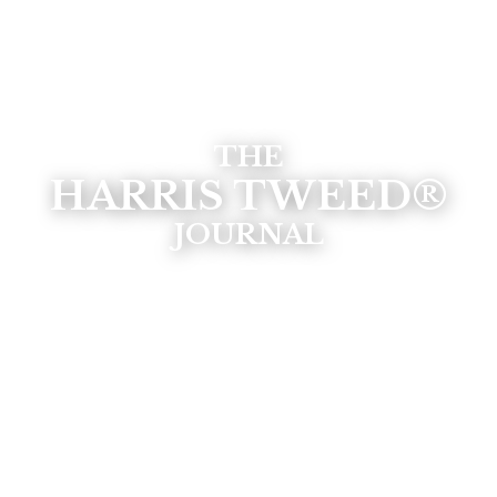
THE
HARRIS TWEED®
JOURNAL