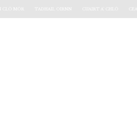
N CLÒ MÒR
TADHAIL OIRNN
CUAIRT A’ CHLÒ
CE