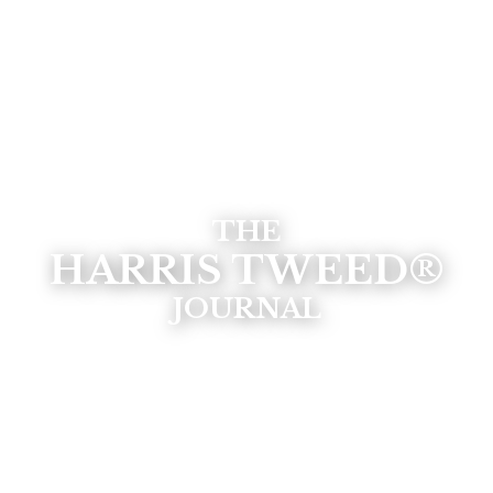
THE
HARRIS TWEED®
JOURNAL