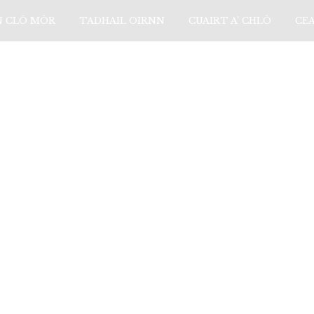
N CLÒ MÒR
TADHAIL OIRNN
CUAIRT A’ CHLÒ
CE