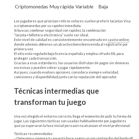
Criptomonedas
Muy rápida
Variable
Baja
Los jugadores que priorizan retiros veloces suelen preferir tarjetas Visa
o criptomonedas por su rapidez inmediata.
Si buscas combinar seguridad con rapidez, la combinación
“tarjeta + billetera electrónica” suele ser ideal.
Este nivel de calidad es consistentemente encontrado en
casino online
,
donde además obtienes un atractivo bono bienvenida al registrarte por
primera vez.
El sitio está regulado bajo licencia española y emplea cifrado SSL para
proteger cada transacción.
Gracias a esos estándares, los usuarios disfrutan de pagos sin demoras
excesivas y pueden volver a jugar rápidamente.
Así pues, cuando evalúes opciones, considera siempre velocidad,
comisiones y disponibilidad junto con la reputación del operador.
Técnicas intermedias que
transforman tu juego
Una vez elegido el entorno correcto, llega el momento de pulir tu forma de
jugar. Las siguientes tácticas son usadas habitualmente por jugadores
que ya superaron la fase inicial pero aún no alcanzan el nivel profesional:
Tácticas recomendadas:
– Determina siempre tu apuesta base según un porcentaje fijo del bankroll