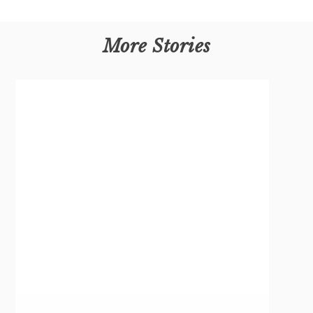
More Stories