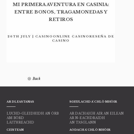
MI PRIMERA AVENTURA EN CASINIA:
ENTRE BONOS, TRAGAMONEDAS Y
RETIROS
26TH JULY | CASINOONLINE CASINORESEÑA DE
CASINO
Back
AR DLEASTANAS
SGEULACHD A' CHLÒ MHÒIR
LUCHD-GLEIDHIDH AN ÒRB
AR DACHAIGH AIR AN EILEAN
AM BÒRD
AR N-EACHDRAIDH
LÀITHREACHD
AN TASGLANN
CEISTEAN
AODACH A' CHLÒ MHÒIR