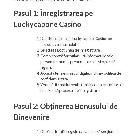
Pasul 1: Înregistrarea pe
Luckycapone Casino
Deschide aplicația Luckycapone Casino pe
dispozitivul tău mobil.
Selectează opțiunea de înregistrare.
Completează formularul cu informațiile tale
personale: nume, prenume, email, și o parolă
sigură.
Acceptă termenii și condițiile, inclusiv politica de
confidențialitate.
Verifică-ți emailul pentru un link de confirmare și
finalizează procesul de înregistrare.
Pasul 2: Obținerea Bonusului de
Binevenire
După ce te-ai înregistrat, accesează secțiunea