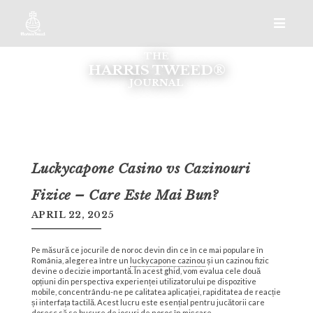
THE
HARRIS TWEED®
JOURNAL
Luckycapone Casino vs Cazinouri
Fizice – Care Este Mai Bun?
APRIL 22, 2025
Pe măsură ce jocurile de noroc devin din ce în ce mai populare în
România, alegerea între un
luckycapone cazinou
și un cazinou fizic
devine o decizie importantă. În acest ghid, vom evalua cele două
opțiuni din perspectiva experienței utilizatorului pe dispozitive
mobile, concentrându-ne pe calitatea aplicației, rapiditatea de reacție
și interfața tactilă. Acest lucru este esențial pentru jucătorii care
doresc să se bucure de jocuri de noroc în mișcare.