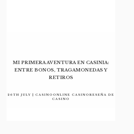
MI PRIMERA AVENTURA EN CASINIA:
ENTRE BONOS, TRAGAMONEDAS Y
RETIROS
26TH JULY | CASINOONLINE CASINORESEÑA DE
CASINO