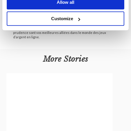
Allow all
En somme, jouer sur mobile chez winnerz casino présente des
avantages indéniables, mais il est essentiel de rester vigilant face à
Customize
certains inconvénients. Assurez-vous de bien comprendre les
conditions de jeu, les exigences de mise et les mesures de sécurité
avant de vous engager dans cette expérience. La transparence et la
prudence sont vos meilleures alliées dans le monde des jeux
d’argent en ligne.
More Stories