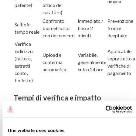
umana
patente)
ottico dei
caratteri)
Confronto
Immediato /
Prevenzione
Selfie in
biometricico
fino a 2
frodi e
tempo reale
con documento
minuti
deepfake
Verifica
indirizzo
Applicabile
Upload e
Variabile,
(fatture,
soprattutto a
conferma
generalmente
estratti
verifiche di
automatica
entro 24 ore
conto,
pagamento
bollette)
Tempi di verifica e impatto
sull’esperienza utente
Uno degli aspetti più critici è la rapidità con cui gli utenti possono completare la
verifica. In un mercato dove la concorrenza è agguerrita e le aspettative sono
This website uses cookies
elevate, piattaforme all’avanguardia come verifica identità winplace tempi e