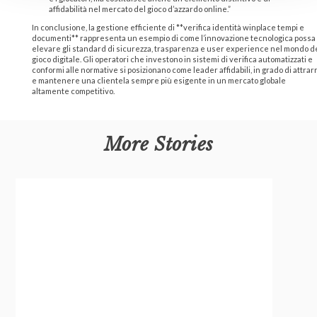
affidabilità nel mercato del gioco d’azzardo online.”
In conclusione, la gestione efficiente di **verifica identità winplace tempi e
documenti** rappresenta un esempio di come l’innovazione tecnologica possa
elevare gli standard di sicurezza, trasparenza e user experience nel mondo d
gioco digitale. Gli operatori che investono in sistemi di verifica automatizzati e
conformi alle normative si posizionano come leader affidabili, in grado di attrar
e mantenere una clientela sempre più esigente in un mercato globale
altamente competitivo.
More Stories