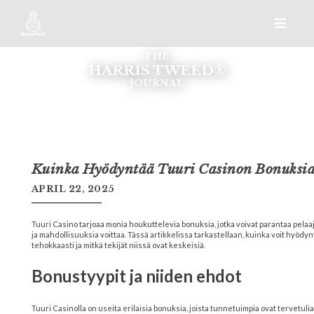
THE
HARRIS TWEED®
JOURNAL
Kuinka Hyödyntää Tuuri Casinon Bonuksi
APRIL 22, 2025
Tuuri Casino tarjoaa monia houkuttelevia bonuksia, jotka voivat parantaa pela
ja mahdollisuuksia voittaa. Tässä artikkelissa tarkastellaan, kuinka voit hyödy
tehokkaasti ja mitkä tekijät niissä ovat keskeisiä.
Bonustyypit ja niiden ehdot
Tuuri Casinolla on useita erilaisia bonuksia, joista tunnetuimpia ovat tervetuli