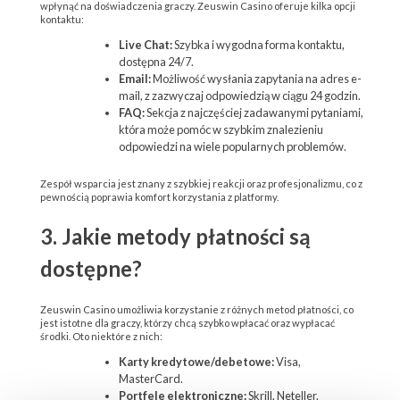
wpłynąć na doświadczenia graczy. Zeuswin Casino oferuje kilka opcji
kontaktu:
Live Chat:
Szybka i wygodna forma kontaktu,
dostępna 24/7.
Email:
Możliwość wysłania zapytania na adres e-
mail, z zazwyczaj odpowiedzią w ciągu 24 godzin.
FAQ:
Sekcja z najczęściej zadawanymi pytaniami,
która może pomóc w szybkim znalezieniu
odpowiedzi na wiele popularnych problemów.
Zespół wsparcia jest znany z szybkiej reakcji oraz profesjonalizmu, co z
pewnością poprawia komfort korzystania z platformy.
3. Jakie metody płatności są
dostępne?
Zeuswin Casino umożliwia korzystanie z różnych metod płatności, co
jest istotne dla graczy, którzy chcą szybko wpłacać oraz wypłacać
środki. Oto niektóre z nich:
Karty kredytowe/debetowe:
Visa,
MasterCard.
Portfele elektroniczne:
Skrill, Neteller.