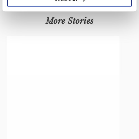
More Stories