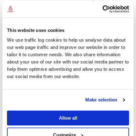
Przelewy bankowe:
Szybkie przelewy, w tym
Blik.
Minimalna kwota depozytu wynosi zazwyczaj
50 PLN
, a czas
przetwarzania wypłat jest różny w zależności od wybranej metody,
This website uses cookies
zazwyczaj wynosi od kilku godzin do kilku dni roboczych.
We use traffic log cookies to help us analyse data about
Podsumowanie
our web page traffic and improve our website in order to
tailor it to customer needs. We also share information
Zeuswin Casino oferuje przyjazne dla użytkownika podejście do
about your use of our site with our social media partner to
rejestracji, wysokiej jakości wsparcie oraz różnorodne metody
płatności, co czyni je atrakcyjną opcją dla graczy w Polsce. Niezależnie
help them optimise advertising and allow you to access
od Państwa doświadczenia, z pewnością znajdą Państwo coś dla siebie
our social media from our website.
na tej platformie.
Czas
Minimalny
Metoda Płatności
Przetwarzania
Depozyt
Make selection
Karta
Natychmiastowy
50 PLN
Kredytowa/Debetowa
Allow all
Portfel Elektroniczny
Natychmiastowy
50 PLN
Przelew Bankowy
1-3 dni robocze
50 PLN
Customize