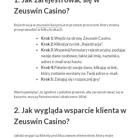
Zeuswin Casino?
Rejestracja w
zeuswin kasyno
jest prostym procesem, który można
przeprowadzić w kilku krokach:
Krok 1:
Wejdź na stronę Zeuswin Casino.
Krok 2:
Kliknij przycisk „Rejestracja”.
Krok 3:
Wypełnij formularz rejestracyjny, podając
swoje dane osobowe, takie jak imię, nazwisko,
adres e-mail oraz hasło.
Krok 4:
Potwierdź swoje dane, klikając w link,
który zostanie wysłany na Twój adres e-mail.
Krok 5:
Zaloguj się i rozpocznij grę!
Warto pamiętać, że zgodnie z polskim prawem, aby zarejestrować się w
kasynie, muszą Państwo mieć ukończone 18 lat.
2. Jak wygląda wsparcie klienta w
Zeuswin Casino?
Jakość wsparcia klienta jest kluczowym elementem, który może