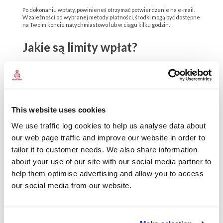
Po dokonaniu wpłaty, powinieneś otrzymać potwierdzenie na e-mail.
W zależności od wybranej metody płatności, środki mogą być dostępne
na Twoim koncie natychmiastowo lub w ciągu kilku godzin.
Jakie są limity wpłat?
Ważnym aspektem, który należy wziąć pod uwagę przy wpłatach, są
limity. Oto przykładowe limity dla różnych metod płatności:
Metoda
Minimalna
Maksymalna
Płatności
Wpłata
Wpłata
This website uses cookies
Karta
50 PLN
10 000 PLN
We use traffic log cookies to help us analyse data about
kredytowa
our web page traffic and improve our website in order to
Portfel
tailor it to customer needs. We also share information
50 PLN
5 000 PLN
elektroniczny
about your use of our site with our social media partner to
Przelew
help them optimise advertising and allow you to access
100 PLN
Nieograniczone
bankowy
our social media from our website.
Krok 6: Oczekiwanie na bonusy