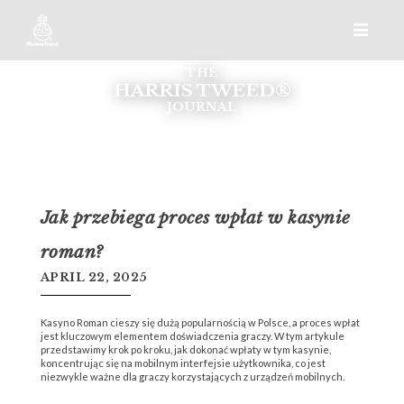
THE
HARRIS TWEED®
JOURNAL
Jak przebiega proces wpłat w kasynie
roman?
APRIL 22, 2025
Kasyno Roman cieszy się dużą popularnością w Polsce, a proces wpłat
jest kluczowym elementem doświadczenia graczy. W tym artykule
przedstawimy krok po kroku, jak dokonać wpłaty w tym kasynie,
koncentrując się na mobilnym interfejsie użytkownika, co jest
niezwykle ważne dla graczy korzystających z urządzeń mobilnych.