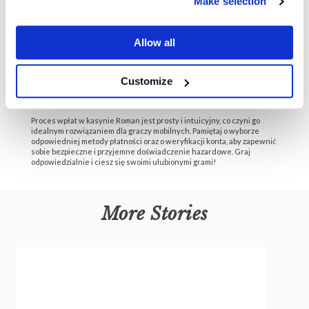
Make selection
Po dokonaniu wpłaty, warto sprawdzić dostępne bonusy. W kasynie
Roman często oferowane są promocje powitalne, które mogą
obejmować bonusy od pierwszej wpłaty. Warto zwrócić uwagę na
Allow all
wymagania dotyczące obrotu, które mogą wynosić np.
35x
wartość
bonusu.
Customize
Podsumowanie
Proces wpłat w kasynie Roman jest prosty i intuicyjny, co czyni go
idealnym rozwiązaniem dla graczy mobilnych. Pamiętaj o wyborze
odpowiedniej metody płatności oraz o weryfikacji konta, aby zapewnić
sobie bezpieczne i przyjemne doświadczenie hazardowe. Graj
odpowiedzialnie i ciesz się swoimi ulubionymi grami!
More Stories