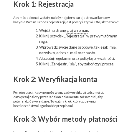
Krok 1: Rejestracja
Aby móc dokonać wpłaty, należy najpierw zarejestrować konto w
kasynie Roman. Proces rejestracji jest prosty i szybki. Oto jak to zrobić:
Wejdź na stronę
graj w roman
.
Kliknij przycisk „Rejestracja” w prawym górnym
rogu.
Wprowadź swoje dane osobowe, takie jak imię,
nazwisko, adres e-mail oraz hasło.
Akceptuj regulamin oraz politykę prywatności.
Kliknij „Zarejestruj się”, aby zakończyć proces.
Krok 2: Weryfikacja konta
Po rejestracji, kasyno może wymagać weryfikacji tożsamości.
Zazwyczaj należy przesłać skan dokumentu tożsamości, aby
potwierdzić swoje dane. To ważny krok, który zapewnia
bezpieczeństwo i zgodność z przepisami.
Krok 3: Wybór metody płatności