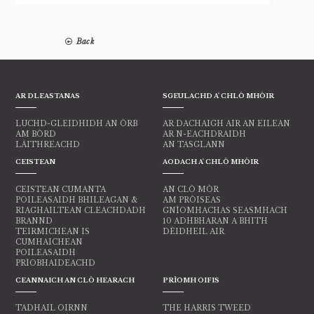
Back
AR DLEASTANAS
SGEULACHD A' CHLÒ MHÒIR
LUCHD-GLEIDHIDH AN ÒRB
AR DACHAIGH AIR AN EILEAN
AM BÒRD
AR N-EACHDRAIDH
LÀITHREACHD
AN TASGLANN
CEISTEAN
AODACH A' CHLÒ MHÒIR
CEISTEAN CUMANTA
AN CLÒ MÒR
POILEASAIDH BHILEAGAN &
AM PRÒISEAS
RIAGHAILTEAN CLEACHDADH
GNÌOMHACHAS SEASMHACH
BRANND
10 ADHBHARAN A BHITH
TEIRMICHEAN IS
DÈIDHEIL AIR
CUMHAICHEAN
POILEASAIDH
PRÌOBHAIDEACHD
CEANNAICH AN CLÒ HEARACH
PRÌOMH OIFIS
TADHAIL OIRNN
THE HARRIS TWEED