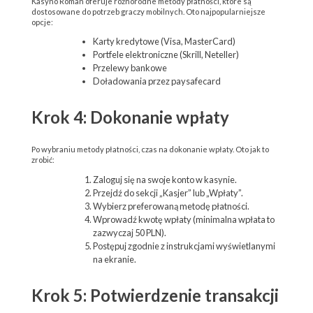
Kasyno Roman oferuje różnorodne metody płatności, które są
dostosowane do potrzeb graczy mobilnych. Oto najpopularniejsze
opcje:
Karty kredytowe (Visa, MasterCard)
Portfele elektroniczne (Skrill, Neteller)
Przelewy bankowe
Doładowania przez paysafecard
Krok 4: Dokonanie wpłaty
Po wybraniu metody płatności, czas na dokonanie wpłaty. Oto jak to
zrobić:
Zaloguj się na swoje konto w kasynie.
Przejdź do sekcji „Kasjer” lub „Wpłaty”.
Wybierz preferowaną metodę płatności.
Wprowadź kwotę wpłaty (minimalna wpłata to
zazwyczaj 50 PLN).
Postępuj zgodnie z instrukcjami wyświetlanymi
na ekranie.
Krok 5: Potwierdzenie transakcji