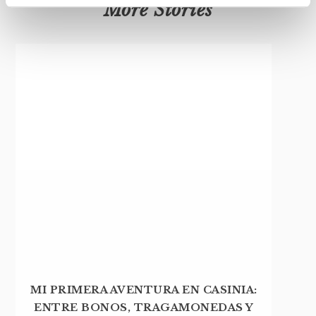
More Stories
MI PRIMERA AVENTURA EN CASINIA:
ENTRE BONOS, TRAGAMONEDAS Y