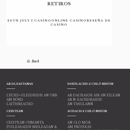
RETIROS
26TH JULY | CASINOONLINE CASINORESEÑA DE
CASINO
Back
AR DLEASTANAS
SGEULACHD A' CHLÒ MHÒIR
LUCHD-GLEIDHIDH AN ÒRB
AR DACHAIGH AIR AN EILEAN
AM BÒRD
AR N-EACHDRAIDH
LÀITHREACHD
AN TASGLANN
CEISTEAN
AODACH A' CHLÒ MHÒIR
CEISTEAN CUMANTA
AN CLÒ MÒR
POILEASAIDH BHILEAGAN &
AM PRÒISEAS