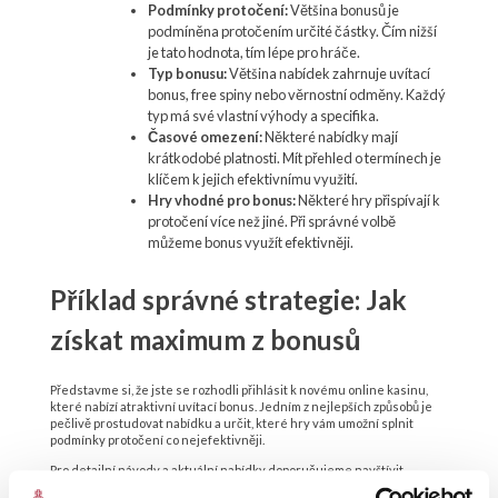
Podmínky protočení:
Většina bonusů je
podmíněna protočením určité částky. Čím nižší
je tato hodnota, tím lépe pro hráče.
Typ bonusu:
Většina nabídek zahrnuje uvítací
bonus, free spiny nebo věrnostní odměny. Každý
typ má své vlastní výhody a specifika.
Časové omezení:
Některé nabídky mají
krátkodobé platnosti. Mít přehled o termínech je
klíčem k jejich efektivnímu využití.
Hry vhodné pro bonus:
Některé hry přispívají k
protočení více než jiné. Při správné volbě
můžeme bonus využít efektivněji.
Příklad správné strategie: Jak
získat maximum z bonusů
Představme si, že jste se rozhodli přihlásit k novému online kasinu,
které nabízí atraktivní uvítací bonus. Jedním z nejlepších způsobů je
pečlivě prostudovat nabídku a určit, které hry vám umožní splnit
podmínky protočení co nejefektivněji.
Pro detailní návody a aktuální nabídky doporučujeme navštívit
například
robocat casino
. Tam naleznete komplexní informace o