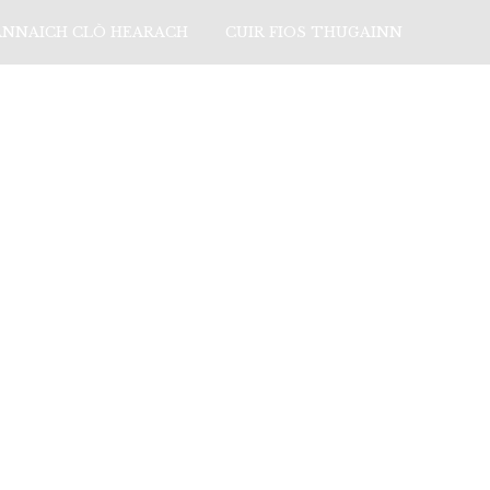
ANNAICH CLÒ HEARACH
CUIR FIOS THUGAINN