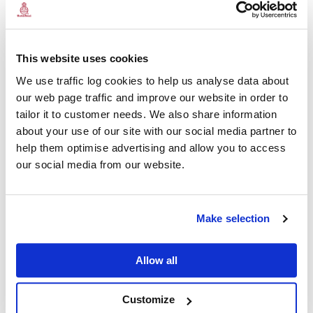
Bonos y promociones
destacadas
This website uses cookies
We use traffic log cookies to help us analyse data about
El atractivo inicial radica en su generoso
bono de bienvenida
: hasta
€500 + 100 giros gratis después del primer depósito.
our web page traffic and improve our website in order to
Para activarlo basta con usar el código “WELCOME2024” al hacer clic
tailor it to customer needs. We also share information
sobre “Reclamar Bono”. El requisito típico es apostar cinco veces el
importe recibido antes de poder retirar ganancias.
about your use of our site with our social media partner to
help them optimise advertising and allow you to access
Otras ofertas recurrentes
our social media from our website.
Tipo
Beneficio
Frecuencia
Hasta 10 % sobre
Cashback semanal
Cada lunes
Make selection
pérdidas netas
Premios
Último fin
Torneos mensuales
acumulados
Allow all
de semana
> €10 000
Promoción
Cada
Customize
Apuesta sin riesgo
“Apuestas
evento