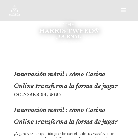
THE
HARRIS TWEED®
JOURNAL
Innovación móvil : cómo Casino
Online transforma la forma de jugar
OCTOBER 24, 2025
Innovación móvil : cómo Casino
Online transforma la forma de jugar
¿Alguna vez has querido girar los carretes de tus
slots
favoritos