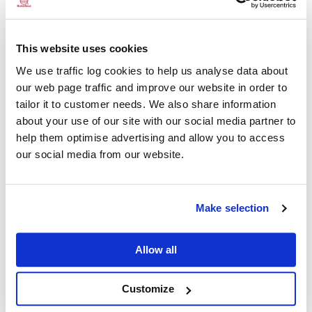
las apuestas deportivas o los
slots
. Por eso Casino Online incorpora
múltiples herramientas diseñadas para fomentar un comportamiento
sano.“
Entre ellas destacan:
This website uses cookies
•
Límites auto‑impuestos
sobre depósitos diarios o mensuales.
We use traffic log cookies to help us analyse data about
•
Autoexclusión temporal
mediante un sencillo formulario dentro del
panel personal.
our web page traffic and improve our website in order to
•
Acceso rápido a información sobre tratamiento
mediante enlaces
directos a organizaciones españolas dedicadas al apoyo al jugador
tailor it to customer needs. We also share information
problemático.​
about your use of our site with our social media partner to
Con estas medidas claras, tanto principiantes como jugadores
help them optimise advertising and allow you to access
experimentados pueden disfrutar sin temor a perder el control.
our social media from our website.
Historias reales que respaldan la
confianza del sitio
Make selection
María López empezó jugando
slots
casuales después de recibir su
bono inicial en febrero pasado. Tras ganar varios giros gratuitos logró
Allow all
acumular €150 sin realizar ningún depósito adicional.+ + Confiada por
esa primera victoria decidió inscribirse en el torneo navideño
mencionado antes.
Al llegar al puesto número cinco obtuvo €500 extra además del premio
Customize
especial “Giro doble”.
Su experiencia muestra dos cosas importantes: