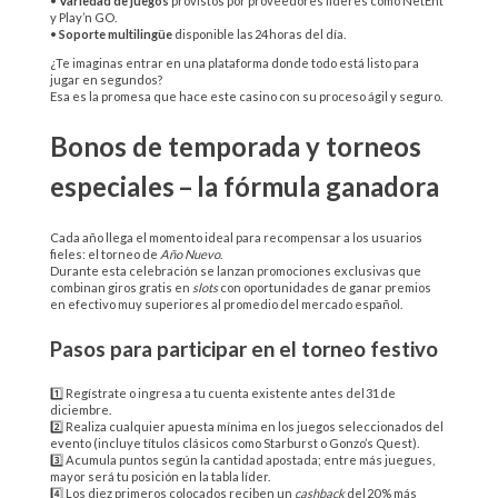
•
Variedad de juegos
provistos por proveedores líderes como NetEnt
y Play’n GO.
•
Soporte multilingüe
disponible las 24 horas del día.
¿Te imaginas entrar en una plataforma donde todo está listo para
jugar en segundos?
Esa es la promesa que hace este casino con su proceso ágil y seguro.
Bonos de temporada y torneos
especiales – la fórmula ganadora
Cada año llega el momento ideal para recompensar a los usuarios
fieles: el torneo de
Año Nuevo
.
Durante esta celebración se lanzan promociones exclusivas que
combinan giros gratis en
slots
con oportunidades de ganar premios
en efectivo muy superiores al promedio del mercado español.​
Pasos para participar en el torneo festivo
1️⃣ Regístrate o ingresa a tu cuenta existente antes del 31 de
diciembre.
2️⃣ Realiza cualquier apuesta mínima en los juegos seleccionados del
evento (incluye títulos clásicos como Starburst o Gonzo’s Quest).
3️⃣ Acumula puntos según la cantidad apostada; entre más juegues,
mayor será tu posición en la tabla líder.
4️⃣ Los diez primeros colocados reciben un
cashback
del 20 % más