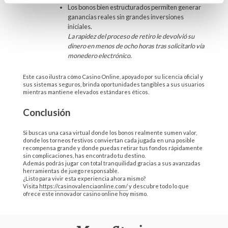
Los bonos bien estructurados permiten generar
ganancias reales sin grandes inversiones
iniciales.
La rapidez del proceso de retiro le devolvió su
dinero en menos de ocho horas tras solicitarlo vía
monedero electrónico.
Este caso ilustra cómo Casino Online, apoyado por su licencia oficial y
sus sistemas seguros, brinda oportunidades tangibles a sus usuarios
mientras mantiene elevados estándares éticos.
Conclusión
Si buscas una casa virtual donde los bonos realmente sumen valor,
donde los torneos festivos conviertan cada jugada en una posible
recompensa grande y donde puedas retirar tus fondos rápidamente
sin complicaciones, has encontrado tu destino.
Además podrás jugar con total tranquilidad gracias a sus avanzadas
herramientas de juego responsable.
¿Listo para vivir esta experiencia ahora mismo?
Visita
https://casinovalenciaonline.com/
y descubre todo lo que
ofrece este innovador casino online hoy mismo.