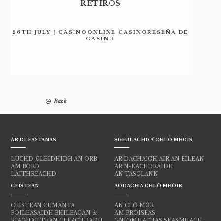
RETIROS
26TH JULY | CASINOONLINE CASINORESEÑA DE
CASINO
Back
AR DLEASTANAS
SGEULACHD A' CHLÒ MHÒIR
LUCHD-GLEIDHIDH AN ÒRB
AR DACHAIGH AIR AN EILEAN
AM BÒRD
AR N-EACHDRAIDH
LÀITHREACHD
AN TASGLANN
CEISTEAN
AODACH A' CHLÒ MHÒIR
CEISTEAN CUMANTA
AN CLÒ MÒR
POILEASAIDH BHILEAGAN &
AM PRÒISEAS
RIAGHAILTEAN CLEACHDADH
GNÌOMHACHAS SEASMHACH