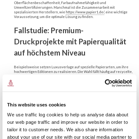
Oberflächenbeschaffenheit, Farbaufnahmefähigkeit und
Umweltzertifizierungen. Manchmal ist die Zusammenarbeit mit
spezialisierten Herstellern, wie
https://www.papier1.de/
, eine wichtige
Voraussetzung, um die optimale Lösung zu finden.
Fallstudie: Premium-
Druckprojekte mit Papierqualität
auf höchstem Niveau
Beispielsweise setzen Luxusverlage auf spezielle Papierarten, um ihre
hochwertigen Editionen zu realisieren. Die Wahl fällt häufig auf recycelte,
maisbasierte oder Baumwollpapiere, die eine besondere Haptik bieten.
Ebenso betrifft dies Verpackungsdesigner, die nachhaltige Materialien
suchen, um die Markenaussage zu stärken und gleichzeitig ökologische
Verantwortlichkeit zu demonstrieren.
Kriterium
Beispiel
Auswirkung
This website uses cookies
Verbesserte
Matt, Soft-
We use traffic log cookies to help us analyse data about
Oberflächenbeschaffenheit
Haptik,
Touch
our web page traffic and improve our website in order to
Prestigegefühl
tailor it to customer needs. We also share information
Baumwolle,
Bildqualität,
Faserart
about your use of our site with our social media partner to