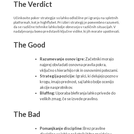
The Verdict
Učinkovite poker strategije so lahko odločilne pri igranju na spletnih
platformah, kot je highflybet. Pri izbiri strategij je pomembno razumeti,
da se različne tehnike lahko bolje obnesejo v različnih situacijah. V
nadaljevanju bomo predstavili ključne vidike, ki jih morate upoštevati.
The Good
Razumevanje osnov igre:
Začetniki morajo
najprej obvladati osnovna pravila pokra,
vključno s hierarhijo rok in osnovnimi potezami.
Strategija pozicije:
Igralci, ki delujejo pozno v
krogu, imajo prednost, saj lahko bolje ocenijo
akcije nasprotnikov.
Bluffing:
Uporaba blefiranja lahko privede do
velikih zmag, če se izvede pravilno.
The Bad
Pomanjkanje discipline:
Brez pravilne