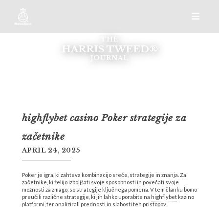
THE
HARRIS TWEED®
JOURNAL
highflybet casino Poker strategije za
začetnike
APRIL 24, 2025
Poker je igra, ki zahteva kombinacijo sreče, strategije in znanja. Za
začetnike, ki želijo izboljšati svoje sposobnosti in povečati svoje
možnosti za zmago, so strategije ključnega pomena. V tem članku bomo
preučili različne strategije, ki jih lahko uporabite na
highflybet
kazino
platformi, ter analizirali prednosti in slabosti teh pristopov.