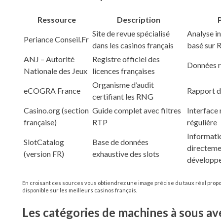
Ressource
Description
P
Site de revue spécialisé
Analyse i
Periance Conseil.Fr
dans les casinos français
basé sur 
ANJ – Autorité
Registre officiel des
Données r
Nationale des Jeux
licences françaises
Organisme d’audit
eCOGRA France
Rapport dé
certifiant les RNG
Casino.org (section
Guide complet avec filtres
Interface 
française)
RTP
régulière
Informati
SlotCatalog
Base de données
directeme
(version FR)
exhaustive des slots
développ
En croisant ces sources vous obtiendrez une image précise du taux réel pro
disponible sur les meilleurs casinos français.
Les catégories de machines à sous ave