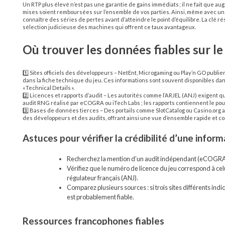
Un RTP plus élevé n’est pas une garantie de gains immédiats ; il ne fait que au
mises soient remboursées sur l’ensemble de vos parties. Ainsi, même avec un
connaître des séries de pertes avant d’atteindre le point d’équilibre. La clé rés
sélection judicieuse des machines qui offrent ce taux avantageux.
Où trouver les données fiables sur le
1️⃣ Sites officiels des développeurs – NetEnt, Microgaming ou Play’n GO publie
dans la fiche technique du jeu. Ces informations sont souvent disponibles dan
« Technical Details ».
2️⃣ Licences et rapports d’audit – Les autorités comme l’ARJEL (ANJ) exigent q
audit RNG réalisé par eCOGRA ou iTech Labs ; les rapports contiennent le pou
3️⃣ Bases de données tierces – Des portails comme SlotCatalog ou Casino.org
des développeurs et des audits, offrant ainsi une vue d’ensemble rapide et c
Astuces pour vérifier la crédibilité d’une inform
Recherchez la mention d’un audit indépendant (eCOGRA,
Vérifiez que le numéro de licence du jeu correspond à celu
régulateur français (ANJ).
Comparez plusieurs sources : si trois sites différents in
est probablement fiable.
Ressources francophones fiables