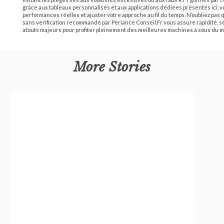
grâce aux tableaux personnalisés et aux applications dédiées présentés ici, v
performances réelles et ajuster votre approche au fil du temps. N’oubliez pas
sans verification recommandé par Periance Conseil.Fr vous assure rapidité, 
atouts majeurs pour profiter pleinement des meilleures machines à sous du 
More Stories