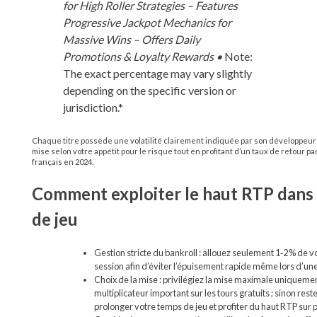
for High Roller Strategies – Features
Progressive Jackpot Mechanics for
Massive Wins – Offers Daily
Promotions & Loyalty Rewards •
Note:
The exact percentage may vary slightly
depending on the specific version or
jurisdiction.*
Chaque titre possède une volatilité clairement indiquée par son développeur 
mise selon votre appétit pour le risque tout en profitant d’un taux de retour p
français en 2024.
Comment exploiter le haut RTP dans 
de jeu
Gestion stricte du bankroll : allouez seulement 1‑2 % de vo
session afin d’éviter l’épuisement rapide même lors d’un
Choix de la mise : privilégiez la mise maximale uniquement
multiplicateur important sur les tours gratuits ; sinon re
prolonger votre temps de jeu et profiter du haut RTP sur p