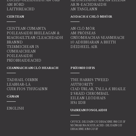
LUCHD-GLEIDHIDH AN ÒRB
AR DACHAIGH AIR AN EILEAN
AM BÒRD
AR N-EACHDRAIDH
LÀITHREACHD
AN TASGLANN
CEISTEAN
AODACH A' CHLÒ MHÒIR
CEISTEAN CUMANTA
AN CLÒ MÒR
POILEASAIDH BHILEAGAN &
AM PRÒISEAS
RIAGHAILTEAN CLEACHDADH
GNÌOMHACHAS SEASMHACH
BRANND
10 ADHBHARAN A BHITH
TEIRMICHEAN IS
DÈIDHEIL AIR
CUMHAICHEAN
POILEASAIDH
PRÌOBHAIDEACHD
CEANNAICH AN CLÒ HEARACH
PRÌOMH OIFIS
TADHAIL OIRNN
THE HARRIS TWEED
LEABHAR-LÀ
AUTHORITY
CUIR FIOS THUGAINN
CIAD ÙRLAR, TALLA A' BHAILE
2 SRÀID CHROMBAIL
CÀNAN
EILEAN LEÒDHAIS
HS1 2DB
ENGLISH
UAIREAN FOSGLAIDH
OFFICE: DILUAIN GU DIHAOINE 9M GU 5F
SEÒMAR NA SGEULACHD : DILUAIN GU
DIHAOINE 10M GU 3F