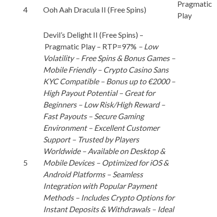
Pragmatic
4
Ooh Aah Dracula II (Free Spins)
Play
Devil’s Delight II (Free Spins) –
Pragmatic Play – RTP=97%
– Low
Volatility – Free Spins & Bonus Games –
Mobile Friendly – Crypto Casino Sans
KYC Compatible – Bonus up to €2000 –
High Payout Potential – Great for
Beginners – Low Risk/High Reward –
Fast Payouts – Secure Gaming
Environment – Excellent Customer
Support – Trusted by Players
Worldwide – Available on Desktop &
5
Mobile Devices – Optimized for iOS &
Android Platforms – Seamless
Integration with Popular Payment
Methods – Includes Crypto Options for
Instant Deposits & Withdrawals – Ideal