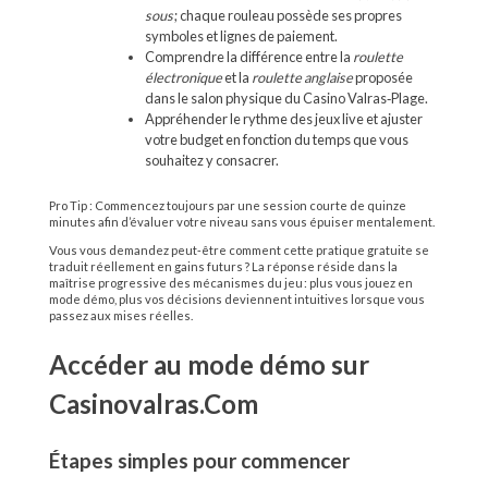
sous
; chaque rouleau possède ses propres
symboles et lignes de paiement.
Comprendre la différence entre la
roulette
électronique
et la
roulette anglaise
proposée
dans le salon physique du Casino Valras‑Plage.
Appréhender le rythme des jeux live et ajuster
votre budget en fonction du temps que vous
souhaitez y consacrer.
Pro Tip : Commencez toujours par une session courte de quinze
minutes afin d’évaluer votre niveau sans vous épuiser mentalement.
Vous vous demandez peut‑être comment cette pratique gratuite se
traduit réellement en gains futurs ? La réponse réside dans la
maîtrise progressive des mécanismes du jeu : plus vous jouez en
mode démo, plus vos décisions deviennent intuitives lorsque vous
passez aux mises réelles.
Accéder au mode démo sur
Casinovalras.Com
Étapes simples pour commencer