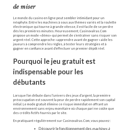
de miser
Le monde du casino en ligne peut sembler intimidant pour un
néophyte. Entre les machines à sous aux thèmes variés et la roulette
électronique qui tourne à grande vitesse, il est facile de se perdre
dès les premières minutes. Heureusement, Casinovalras.Com
propose un mode « démo » qui permet de s’entraîner sans risquer son
argent réel. Cette approche « apprendre avant de gagner » aide les
joueurs à comprendre les règles, à tester leurs stratégies et à
gagner en confiance avant d’effectuer un premier dépôt réel.
Pourquoi le jeu gratuit est
indispensable pour les
débutants
Lorsque l’on débute dans l’univers des jeux d’argent, la première
préoccupation est souvent la peur de perdre rapidement son capital
initial. Le mode gratuit élimine ce risque immédiat en offrant un
environnement sans enjeu monétaire où chaque pari ne coûte que
des crédits fictifs fournis par le site.
En pratiquant régulièrement sur Casinovalras.Com, vous pouvez :
Découvrir le fonctionnement des
machines à