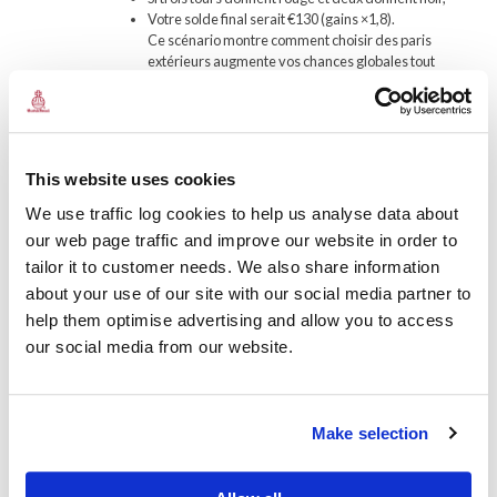
Votre solde final serait €130 (gains ×1,8).
Ce scénario montre comment choisir des paris
extérieurs augmente vos chances globales tout
en limitant les pertes rapides.
Pro Tip : Limitez vos mises initiales à moins de 10 % de votre bankroll
virtuelle afin d’allonger votre temps de jeu et affiner votre stratégie.
This website uses cookies
Maximiser les bonus grâce au jeu
We use traffic log cookies to help us analyse data about
gratuit
our web page traffic and improve our website in order to
tailor it to customer needs. We also share information
Les promotions du casino deviennent accessibles dès que vous
about your use of our site with our social media partner to
décidez d’en profiter avec un vrai dépôt. Cependant , connaître leurs
help them optimise advertising and allow you to access
exigences grâce au mode gratuit évite bien des désillusions.
our social media from our website.
Types courants de bonus
Type de
Montant
Conditionnement
Make selection
bonus
maximal
Bonus %
Jusqu’à €500
Mise x30