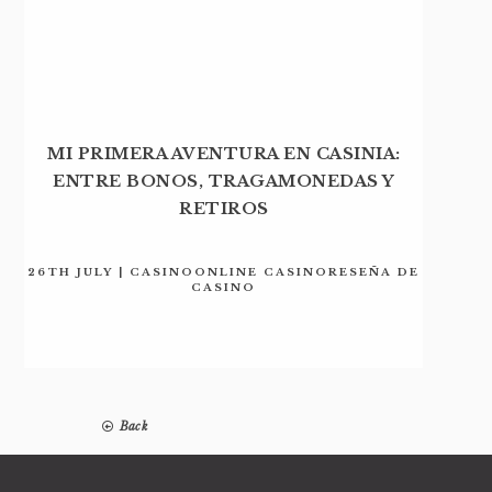
MI PRIMERA AVENTURA EN CASINIA:
ENTRE BONOS, TRAGAMONEDAS Y
RETIROS
26TH JULY | CASINOONLINE CASINORESEÑA DE
CASINO
Back