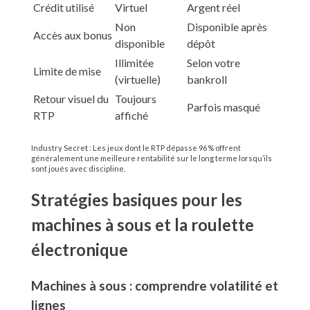
Crédit utilisé
Virtuel
Argent réel
Non
Disponible après
Accès aux bonus
disponible
dépôt
Illimitée
Selon votre
Limite de mise
(virtuelle)
bankroll
Retour visuel du
Toujours
Parfois masqué
RTP
affiché
Industry Secret : Les jeux dont le RTP dépasse 96 % offrent
généralement une meilleure rentabilité sur le long terme lorsqu’ils
sont joués avec discipline.
Stratégies basiques pour les
machines à sous et la roulette
électronique
Machines à sous : comprendre volatilité et
lignes