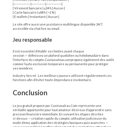
|——————–|—————-|——————|
| Virement bancaire | ≤24 h | Aucun |
| Carte bancaire | ≤48 h | <1 % |
| E‑wallets | Instantané | Aucun |
Le site offre aussi une assistance multilingue disponible 24/7,
accessible via chat live ou email.
Jeu responsable
Il est essentiel d’établir ses limites avant chaque
session — définissez un plafond quotidien ou hebdomadaire dans
l’interface du compte.
Casinovalmas.com
propose également des outils
comme l’auto‑exclusion temporaire ou permanente pour protéger
ses membres.
Industry Secret : Les meilleurs joueurs utilisent régulièrement ces
fonctions afin d’éviter toute dépendance involontaire.
Conclusion
Le jeu gratuit proposé par Casinovalras.Com représente une
véritable opportunité pour tout amateur désireux d’apprendre sans
pression financière immédiate. En suivant les étapes décrites
ci‑dessus — création rapide du compte, utilisation judicieuse du
mode démo, application des stratégies basiques puis avancées —
vous serez prêt(e) à profiter pleinement des promotions attractives