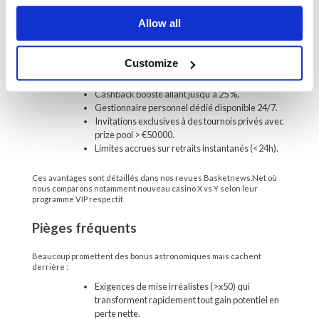
Programmes fidélité / clubs VIP
Allow all
Les meilleurs casinos proposent aujourd’hui plusieurs niveaux
(“Silver”, “Gold”, “Platinum”) basés sur points accumulés via chaque
Customize
mise (€1 =1 point). Au fur et à mesure que vous grimpez dans l’échelle
vous débloquez :
Cashback boosté allant jusqu’à 25 %.
Gestionnaire personnel dédié disponible 24/7.
Invitations exclusives à des tournois privés avec
prize pool > €50 000.
Limites accrues sur retraits instantanés (<24h).
Ces avantages sont détaillés dans nos revues Basketnews.Net où
nous comparons notamment nouveau casino X vs Y selon leur
programme VIP respectif.
Pièges fréquents
Beaucoup promettent des bonus astronomiques mais cachent
derrière :
Exigences de mise irréalistes (>x50) qui
transforment rapidement tout gain potentiel en
perte nette.