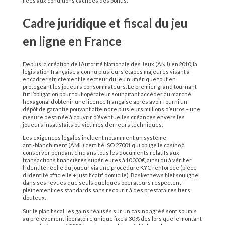
liées aux conditions cachées des bonus.
Cadre juridique et fiscal du jeu
en ligne en France
Depuis la création de l’Autorité Nationale des Jeux (ANJ) en 2010, la
législation française a connu plusieurs étapes majeures visant à
encadrer strictement le secteur du jeu numérique tout en
protégeant les joueurs consommateurs. Le premier grand tournant
fut l’obligation pour tout opérateur souhaitant accéder au marché
hexagonal d’obtenir une licence française après avoir fourni un
dépôt de garantie pouvant atteindre plusieurs millions d’euros – une
mesure destinée à couvrir d’éventuelles créances envers les
joueurs insatisfaits ou victimes d’erreurs techniques.
Les exigences légales incluent notamment un système
anti‑blanchiment (AML) certifié ISO 27001 qui oblige le casino à
conserver pendant cinq ans tous les documents relatifs aux
transactions financières supérieures à 10 000 €, ainsi qu’à vérifier
l’identité réelle du joueur via une procédure KYC renforcée (pièce
d’identité officielle + justificatif domicile). Basketnews.Net souligne
dans ses revues que seuls quelques opérateurs respectent
pleinement ces standards sans recourir à des prestataires tiers
douteux.
Sur le plan fiscal, les gains réalisés sur un casino agréé sont soumis
au prélèvement libératoire unique fixé à 30 % dès lors que le montant