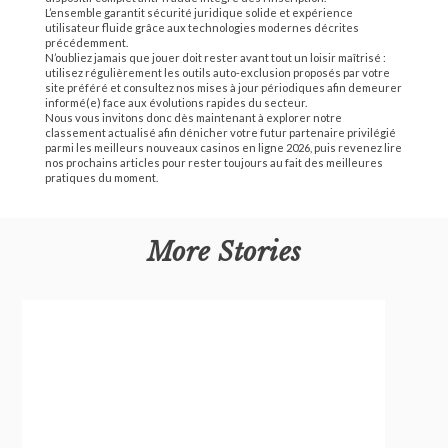
L’ensemble garantit sécurité juridique solide et expérience
utilisateur fluide grâce aux technologies modernes décrites
précédemment.
N’oubliez jamais que jouer doit rester avant tout un loisir maîtrisé :
utilisez régulièrement les outils auto‑exclusion proposés par votre
site préféré et consultez nos mises à jour périodiques afin demeurer
informé(e) face aux évolutions rapides du secteur.
Nous vous invitons donc dès maintenant à explorer notre
classement actualisé afin dénicher votre futur partenaire privilégié
parmi les meilleurs nouveaux casinos en ligne 2026, puis revenez lire
nos prochains articles pour rester toujours au fait des meilleures
pratiques du moment.
More Stories