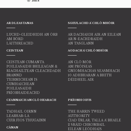
Back
AR DLEASTANAS
SGEULACHD A' CHLÒ MHÒIR
LUCHD-GLEIDHIDH AN ÒRB
AR DACHAIGH AIR AN EILEAN
AM BÒRD
AR N-EACHDRAIDH
LÀITHREACHD
AN TASGLANN
CEISTEAN
AODACH A' CHLÒ MHÒIR
CEISTEAN CUMANTA
AN CLÒ MÒR
POILEASAIDH BHILEAGAN &
AM PRÒISEAS
RIAGHAILTEAN CLEACHDADH
GNÌOMHACHAS SEASMHACH
BRANND
10 ADHBHARAN A BHITH
TEIRMICHEAN IS
DÈIDHEIL AIR
CUMHAICHEAN
POILEASAIDH
PRÌOBHAIDEACHD
CEANNAICH AN CLÒ HEARACH
PRÌOMH OIFIS
TADHAIL OIRNN
THE HARRIS TWEED
LEABHAR-LÀ
AUTHORITY
CUIR FIOS THUGAINN
CIAD ÙRLAR, TALLA A' BHAILE
2 SRÀID CHROMBAIL
CÀNAN
EILEAN LEÒDHAIS