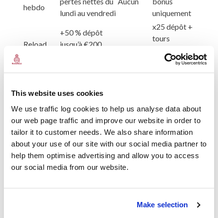
pertes nettes du
Aucun
bonus
hebdo
lundi au vendredi
uniquement
x25 dépôt +
+50 % dépôt
tours
Reload
jusqu’à €200
gratuits
bonus
chaque premier
€15
limitées aux
mensuel
week‑end du
slots
mois
sélectionnés
This website uses cookies
x35 tours
20 spins gratuits
We use traffic log cookies to help us analyse data about
Free spins
uniquement
chaque mercredi
Aucun
our web page traffic and improve our website in order to
récurrents
sur
sur
Starburst
tailor it to customer needs. We also share information
Starburst
about your use of our site with our social media partner to
help them optimise advertising and allow you to access
Le premier type reste incontournable : il combine généralement un
match deposit + free spins afin d’attirer rapidement le joueur novice
our social media from our website.
tout en lui donnant l’occasion testée par Basketnews.Net pour
vérifier son taux réel (
wagering
) avant toute perte éventuelle.
Les promotions récurrentes comme le cashback hebdomadaire
offrent quant à elles une forme quasi‑dépensable «​money back​» qui
réduit sensiblement l’impact négatif des séries perdantes
Make selection
prolongées.