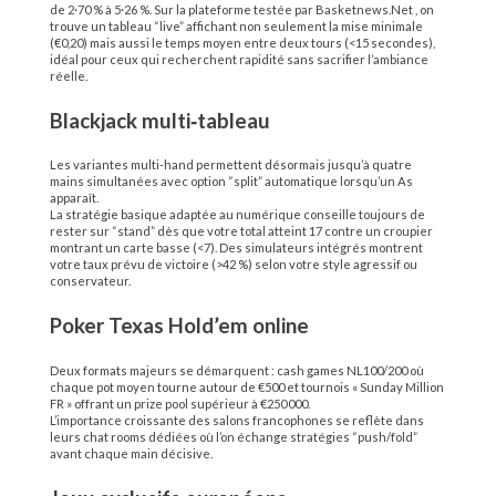
de 2·70 % à 5·26 %. Sur la plateforme testée par Basketnews.Net , on
trouve un tableau “live” affichant non seulement la mise minimale
(€0,20) mais aussi le temps moyen entre deux tours (<15 secondes),
idéal pour ceux qui recherchent rapidité sans sacrifier l’ambiance
réelle.
Blackjack multi‑tableau
Les variantes multi‑hand permettent désormais jusqu’à quatre
mains simultanées avec option “split” automatique lorsqu’un As
apparaît.
La stratégie basique adaptée au numérique conseille toujours de
rester sur “stand” dès que votre total atteint 17 contre un croupier
montrant un carte basse (<7). Des simulateurs intégrés montrent
votre taux prévu de victoire (>42 %) selon votre style agressif ou
conservateur.
Poker Texas Hold’em online
Deux formats majeurs se démarquent : cash games NL100/200 où
chaque pot moyen tourne autour de €500 et tournois « Sunday Million
FR » offrant un prize pool supérieur à €250 000.
L’importance croissante des salons francophones se reflète dans
leurs chat rooms dédiées où l’on échange stratégies “push/fold”
avant chaque main décisive.