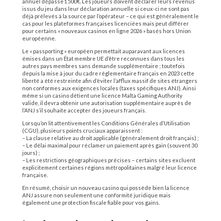
annuel dépasse 1 500 €. Les joueurs doivent déclarer leurs revenus
issus du jeu dans leur déclaration annuelle si ceux‑ci ne sont pas
déjà prélevés à la source par l’opérateur – ce qui est généralement le
cas pour les plateformes françaises licenciées mais peut différer
pour certains « nouveaux casinos en ligne 2026 » basés hors Union
européenne.
Le « passporting » européen permettait auparavant aux licences
émises dans un État membre UE d’être reconnues dans tous les
autres pays membres sans demande supplémentaire ; toutefois
depuis la mise à jour du cadre réglementaire français en 2023 cette
liberté a été restreinte afin d’éviter l’afflux massif de sites étrangers
non conformes aux exigences locales (taxes spécifiques ANJ). Ainsi
même si un casino détient une licence Malta Gaming Authority
valide, il devra obtenir une autorisation supplémentaire auprès de
l’ANJ s’il souhaite accepter des joueurs français.
Lorsqu’on lit attentivement les Conditions Générales d’Utilisation
(CGU), plusieurs points cruciaux apparaissent :
– La clause relative au droit applicable (généralement droit français) ;
– Le délai maximal pour réclamer un paiement après gain (souvent 30
jours) ;
– Les restrictions géographiques précises – certains sites excluent
explicitement certaines régions métropolitaines malgré leur licence
française.
En résumé, choisir un nouveau casino qui possède bien la licence
ANJ assure non seulement une conformité juridique mais
également une protection fiscale fiable pour vos gains.