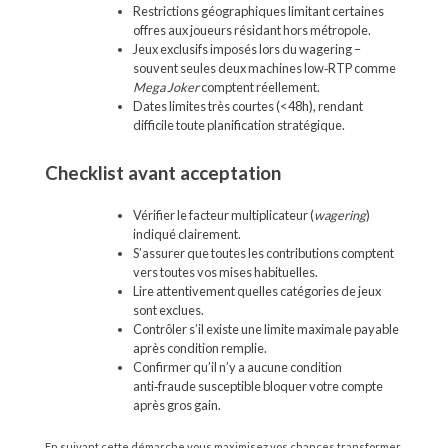
Restrictions géographiques limitant certaines
offres aux joueurs résidant hors métropole.
Jeux exclusifs imposés lors du wagering –
souvent seules deux machines low‑RTP comme
Mega Joker
comptent réellement.
Dates limites très courtes (<48h), rendant
difficile toute planification stratégique.
Checklist avant acceptation
Vérifier le facteur multiplicateur (
wagering
)
indiqué clairement.
S’assurer que toutes les contributions comptent
vers toutes vos mises habituelles.
Lire attentivement quelles catégories de jeux
sont exclues.
Contrôler s’il existe une limite maximale payable
après condition remplie.
Confirmer qu’il n’y a aucune condition
anti‑fraude susceptible bloquer votre compte
après gros gain.
En suivant cette démarche vous maximisez vos chances transformer