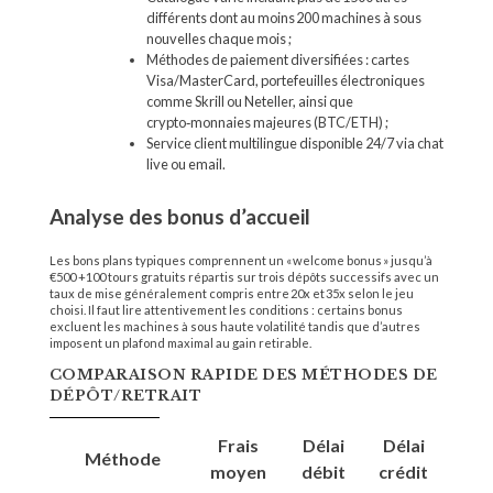
différents dont au moins 200 machines à sous
nouvelles chaque mois ;
Méthodes de paiement diversifiées : cartes
Visa/MasterCard, portefeuilles électroniques
comme Skrill ou Neteller, ainsi que
crypto‑monnaies majeures (BTC/ETH) ;
Service client multilingue disponible 24/7 via chat
live ou email.
Analyse des bonus d’accueil
Les bons plans typiques comprennent un « welcome bonus » jusqu’à
€500 +100 tours gratuits répartis sur trois dépôts successifs avec un
taux de mise généralement compris entre 20x et 35x selon le jeu
choisi. Il faut lire attentivement les conditions : certains bonus
excluent les machines à sous haute volatilité tandis que d’autres
imposent un plafond maximal au gain retirable.
COMPARAISON RAPIDE DES MÉTHODES DE
DÉPÔT/RETRAIT
Frais
Délai
Délai
Méthode
moyen
débit
crédit