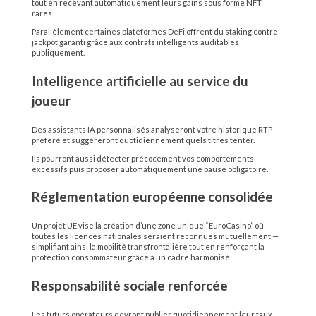
tout en recevant automatiquement leurs gains sous forme NFT
rares.
Parallèlement certaines plateformes DeFi offrent du staking contre
jackpot garanti grâce aux contrats intelligents auditables
publiquement.
Intelligence artificielle au service du
joueur
Des assistants IA personnalisés analyseront votre historique RTP
préféré et suggéreront quotidiennement quels titres tenter.
Ils pourront aussi détecter précocement vos comportements
excessifs puis proposer automatiquement une pause obligatoire.
Réglementation européenne consolidée
Un projet UE vise la création d’une zone unique “EuroCasino” où
toutes les licences nationales seraient reconnues mutuellement —
simplifiant ainsi la mobilité transfrontalière tout en renforçant la
protection consommateur grâce à un cadre harmonisé.
Responsabilité sociale renforcée
Les futurs opérateurs devront publier quotidiennement leur taux