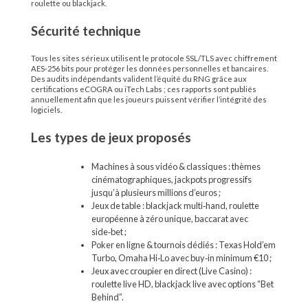
roulette ou blackjack.
Sécurité technique
Tous les sites sérieux utilisent le protocole SSL/TLS avec chiffrement
AES‑256 bits pour protéger les données personnelles et bancaires.
Des audits indépendants valident l’équité du RNG grâce aux
certifications eCOGRA ou iTech Labs ; ces rapports sont publiés
annuellement afin que les joueurs puissent vérifier l’intégrité des
logiciels.
Les types de jeux proposés
Machines à sous vidéo & classiques : thèmes
cinématographiques, jackpots progressifs
jusqu’à plusieurs millions d’euros ;
Jeux de table : blackjack multi‑hand, roulette
européenne à zéro unique, baccarat avec
side‑bet ;
Poker en ligne & tournois dédiés : Texas Hold’em
Turbo, Omaha Hi‑Lo avec buy‑in minimum €10 ;
Jeux avec croupier en direct (Live Casino) :
roulette live HD, blackjack live avec options “Bet
Behind”.