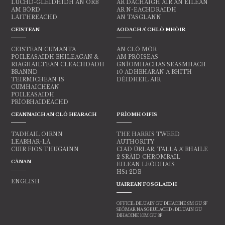
LUCHD-GLEIDHIDH AN ÒRB
AR DACHAIGH AIR AN EILEAN
AM BÒRD
AR N-EACHDRAIDH
LÀITHREACHD
AN TASGLANN
CEISTEAN
AODACH A' CHLÒ MHÒIR
CEISTEAN CUMANTA
AN CLÒ MÒR
POILEASAIDH BHILEAGAN &
AM PRÒISEAS
RIAGHAILTEAN CLEACHDADH
GNÌOMHACHAS SEASMHACH
BRANND
10 ADHBHARAN A BHITH
TEIRMICHEAN IS
DÈIDHEIL AIR
CUMHAICHEAN
POILEASAIDH
PRÌOBHAIDEACHD
CEANNAICH AN CLÒ HEARACH
PRÌOMH OIFIS
TADHAIL OIRNN
THE HARRIS TWEED
LEABHAR-LÀ
AUTHORITY
CUIR FIOS THUGAINN
CIAD ÙRLAR, TALLA A' BHAILE
2 SRÀID CHROMBAIL
CÀNAN
EILEAN LEÒDHAIS
HS1 2DB
ENGLISH
UAIREAN FOSGLAIDH
OFFICE: DILUAIN GU DIHAOINE 9M GU 5F
SEÒMAR NA SGEULACHD : DILUAIN GU
DIHAOINE 10M GU 3F