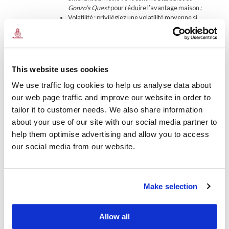
Gonzo’s Quest
pour réduire l’avantage maison ;
Volatilité : privilégiez une volatilité moyenne si
vous ciblez fréquemment petits gains réguliers
ou haute volatilité pour viser le jackpot majeur
(
Mega Moolah
atteint parfois €20 M).
This website uses cookies
Jeux de table (blackjack & roulette)
We use traffic log cookies to help us analyse data about
BLACKJACK
our web page traffic and improve our website in order to
tailor it to customer needs. We also share information
Même si le comptage réel est limité par le RNG online, appliquer la
about your use of our site with our social media partner to
stratégie basique — tableau décisionnel selon la carte visible du
croupier — diminue l’avantage maison à moins de 0,5 %. Un exemple
help them optimise advertising and allow you to access
concret : face à un dealer montrant un 6 et possédant une main totale
our social media from our website.
entre12–16 vous devriez toujours rester (« stand »).
ROULETTE
Make selection
Optez systématiquement pour la roulette européenne afin d’éliminer
le double zéro qui porte l’avantage maison à 5,26 %. Parmi les
systèmes modérés figure la « Martingale douce » où vous doublez
votre mise uniquement après chaque perte jusqu’à atteindre un
Allow all
plafond raisonnable (exemple : départ €5 → max €80).