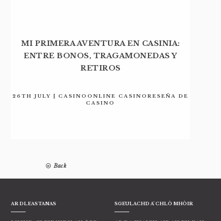
MI PRIMERA AVENTURA EN CASINIA:
ENTRE BONOS, TRAGAMONEDAS Y
RETIROS
26TH JULY | CASINOONLINE CASINORESEÑA DE
CASINO
Back
AR DLEASTANAS
SGEULACHD A' CHLÒ MHÒIR