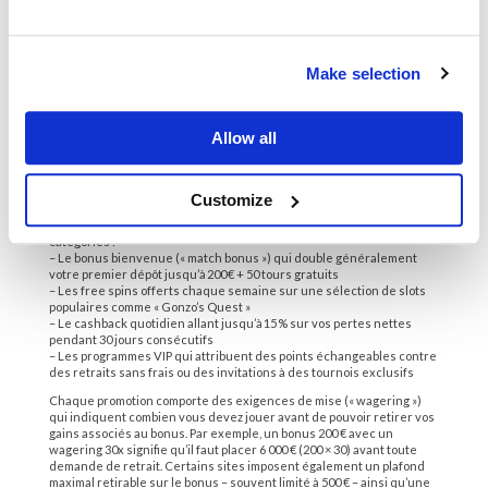
leurs gains immédiats pour placer un pari combiné sur un match
footballistique ou un tournoi tennis sans quitter la plateforme
principale du casino.
Make selection
Section 5 – Bonus & promotions :
comment en profiter
Allow all
intelligemment
Customize
Les offres promotionnelles sont souvent divisées en plusieurs
catégories :
– Le bonus bienvenue (« match bonus ») qui double généralement
votre premier dépôt jusqu’à 200 € + 50 tours gratuits
– Les free spins offerts chaque semaine sur une sélection de slots
populaires comme « Gonzo’s Quest »
– Le cashback quotidien allant jusqu’à 15 % sur vos pertes nettes
pendant 30 jours consécutifs
– Les programmes VIP qui attribuent des points échangeables contre
des retraits sans frais ou des invitations à des tournois exclusifs
Chaque promotion comporte des exigences de mise (« wagering »)
qui indiquent combien vous devez jouer avant de pouvoir retirer vos
gains associés au bonus. Par exemple, un bonus 200 € avec un
wagering 30x signifie qu’il faut placer 6 000 € (200 × 30) avant toute
demande de retrait. Certains sites imposent également un plafond
maximal retirable sur le bonus – souvent limité à 500 € – ainsi qu’une