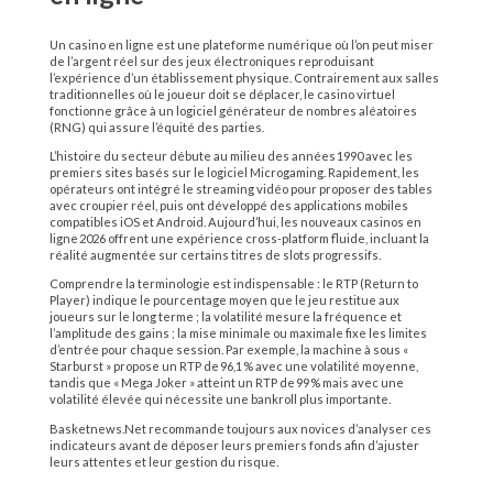
Un casino en ligne est une plateforme numérique où l’on peut miser
de l’argent réel sur des jeux électroniques reproduisant
l’expérience d’un établissement physique. Contrairement aux salles
traditionnelles où le joueur doit se déplacer, le casino virtuel
fonctionne grâce à un logiciel générateur de nombres aléatoires
(RNG) qui assure l’équité des parties.
L’histoire du secteur débute au milieu des années 1990 avec les
premiers sites basés sur le logiciel Microgaming. Rapidement, les
opérateurs ont intégré le streaming vidéo pour proposer des tables
avec croupier réel, puis ont développé des applications mobiles
compatibles iOS et Android. Aujourd’hui, les nouveaux casinos en
ligne 2026 offrent une expérience cross‑platform fluide, incluant la
réalité augmentée sur certains titres de slots progressifs.
Comprendre la terminologie est indispensable : le RTP (Return to
Player) indique le pourcentage moyen que le jeu restitue aux
joueurs sur le long terme ; la volatilité mesure la fréquence et
l’amplitude des gains ; la mise minimale ou maximale fixe les limites
d’entrée pour chaque session. Par exemple, la machine à sous «
Starburst » propose un RTP de 96,1 % avec une volatilité moyenne,
tandis que « Mega Joker » atteint un RTP de 99 % mais avec une
volatilité élevée qui nécessite une bankroll plus importante.
Basketnews.Net recommande toujours aux novices d’analyser ces
indicateurs avant de déposer leurs premiers fonds afin d’ajuster
leurs attentes et leur gestion du risque.