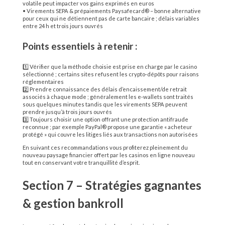
volatile peut impacter vos gains exprimés en euros
• Virements SEPA & prépaiements Paysafecard® – bonne alternative
pour ceux qui ne détiennent pas de carte bancaire ; délais variables
entre 24 h et trois jours ouvrés
Points essentiels à retenir :
1️⃣ Vérifier que la méthode choisie est prise en charge par le casino
sélectionné ; certains sites refusent les crypto‑dépôts pour raisons
réglementaires
2️⃣ Prendre connaissance des délais d’encaissement/de retrait
associés à chaque mode ; généralement les e‑wallets sont traités
sous quelques minutes tandis que les virements SEPA peuvent
prendre jusqu’à trois jours ouvrés
3️⃣ Toujours choisir une option offrant une protection antifraude
reconnue ; par exemple PayPal® propose une garantie « acheteur
protégé » qui couvre les litiges liés aux transactions non autorisées
En suivant ces recommandations vous profiterez pleinement du
nouveau paysage financier offert par les casinos en ligne nouveau
tout en conservant votre tranquillité d’esprit.
Section 7 – Stratégies gagnantes
& gestion bankroll