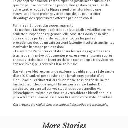
Le concept fondamental reste simple : ne jamais miser plus que ce
que l’on peut se permettre de perdre. Une gestion rigoureuse de
votre bankroll vous évite l’épuisement prématuré lors d’une
mauvaise série et prolonge votre temps de jeu pour profiter
davantage des opportunités offertes par le site choisi.
Parmi les méthodes classiques figurent :
– La méthode Martingale adaptée aux jeux à faible volatilité comme la
roulette européenne rouge/noir ; elle consiste à doubler sa mise
après chaque perte afin de récupérer toutes les pertes
précédentes dès qu’un gain survient (attention toutefois aux limites
maximales imposées par le casino)
– Le système Paroli pour capitaliser sur les séries gagnantes sans
trop risquer ; il prévoit d’augmenter progressivement sa mise après
chaque victoire tout en fixant un plafond (par exemple trois victoires
consécutives) puis revenir à la mise initiale
Basketnews.Net recommande également d’utiliser une règle simple
dite « 20 % bankroll per session » : ne jamais engager plus d’un
cinquième du capital total lors d’une même session afin de limiter
l’impact psychologique négatif lié aux pertes importantes. Enfin,
gardez toujours un œil sur vos statistiques personnelles via
l’historique fourni par le casino ; cela vous aidera à identifier quels
jeux offrent réellement le meilleur ROI selon votre style individuel.
Cet article a été rédigé dans une optique informative et responsable.
More Stories