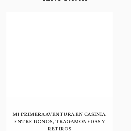
MI PRIMERA AVENTURA EN CASINIA:
ENTRE BONOS, TRAGAMONEDAS Y
RETIROS