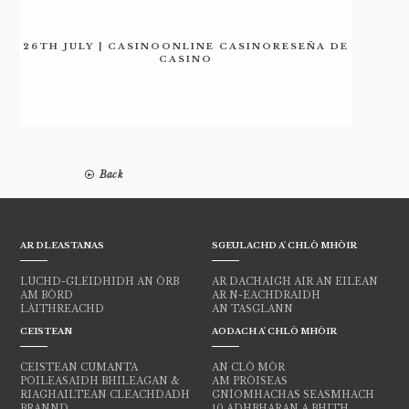
26TH JULY | CASINOONLINE CASINORESEÑA DE
CASINO
Back
AR DLEASTANAS
SGEULACHD A' CHLÒ MHÒIR
LUCHD-GLEIDHIDH AN ÒRB
AR DACHAIGH AIR AN EILEAN
AM BÒRD
AR N-EACHDRAIDH
LÀITHREACHD
AN TASGLANN
CEISTEAN
AODACH A' CHLÒ MHÒIR
CEISTEAN CUMANTA
AN CLÒ MÒR
POILEASAIDH BHILEAGAN &
AM PRÒISEAS
RIAGHAILTEAN CLEACHDADH
GNÌOMHACHAS SEASMHACH
BRANND
10 ADHBHARAN A BHITH