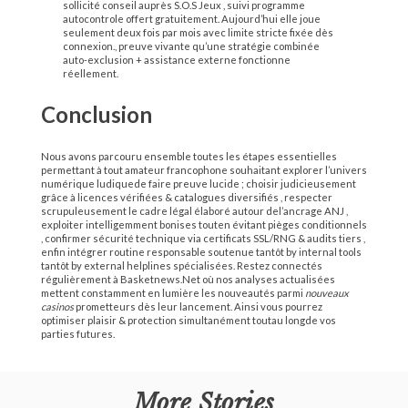
sollicité conseil auprès S.O.S Jeux , suivi programme
autocontrole offert gratuitement.​ Aujourd’hui elle joue
seulement deux fois par mois avec limite stricte fixée dès
connexion., preuve vivante qu’une stratégie combinée
auto-exclusion + assistance externe fonctionne
réellement.
Conclusion
Nous avons parcouru ensemble toutes les étapes essentielles
permettant à tout amateur francophone souhaitant explorer l’univers
numérique ludique​de faire preuve lucide ; choisir judicieusement
grâce à licences vérifiées & catalogues diversifiés , respecter
scrupuleusement le cadre légal élaboré autour del’ancrage ANJ ,
exploiter intelligemment boni­ses touten évitant pièges conditionnels
, confirmer sécurité technique via certificats SSL/RNG & audits tiers ,
enfin intégrer routine responsable soutenue tantôt by internal tools
tantôt by external helplines spécialisées​. Restez connectés
régulièrement à Basketnews.Net où nos analyses actualisées
mettent constamment ​en lumière ​les nouveautés parmi
nouveaux
casinos
prometteurs dès leur lancement.​ Ainsi vous pourrez
optimiser plaisir & protection simultanément toutau long​de vos
parties futures.​
More Stories