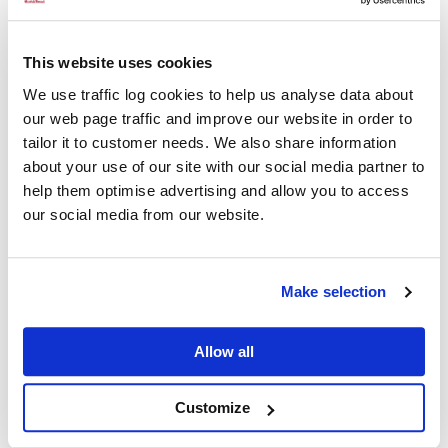
RTP inférieur à 92 %, réduisant ainsi vos chances réelles atteignant
rapidement la limite imposée.
Stratégies pour maximiser la valeur du
This website uses cookies
bonus
We use traffic log cookies to help us analyse data about
our web page traffic and improve our website in order to
Pour transformer ces incitations gratuites en argent réel exploitable
tailor it to customer needs. We also share information
on conseille souvent cette démarche structurée : choisissez un
bonus dont le ratio mise/bonus est inférieur ou égal à 3 (par exemple
about your use of our site with our social media partner to
€200 offerts contre dépôt minimum €50); concentrez vos mises
help them optimise advertising and allow you to access
initiales sur slots présentant un RTP moyen autour 96 %, tel
Starburst
ou
Book of Dead
, afin minimiser perte espérée pendant phase
our social media from our website.
wagering.; appliquez ensuite une gestion stricte ‑ ne jouez jamais
plus than
5 %
of your bankroll on a single spin afin préserver capital
durant longue période x30.; enfin terminez dès que vous avez atteint
environ 70 % du wagering requis – poursuivre davantage augmente
seulement risque inutile.*
Make selection
EXEMPLE PRATIQUE
Allow all
Supposons qu’un nouveau joueur reçoive un bonus welcome = €200
+100 free spins avec condition x30 surcharge uniquement valable
sur slots ayant RTP ≥95 %. Le joueur dépose €100 puis reçoit donc
€300 totaux (=€100 dépôt +€200 bonus). Le montant total soumise au
Customize
wagering = (€200 + valeur estimée free spins ≈ €25) ×30 = €6 750 . En
misant systématiquement £5 (=≈€4) sur
Blood Suckers
(RTP=98 %) il