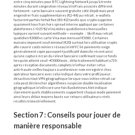
entre cinq minutes pour BTC Lightning Network jusqu’à trente
minutes durant congestion réseau.\n\nFrais associés diffèrent
fortement : carte bancaire souvent gratuite côté dépôt mais peut
engendrer frais supplémentaires (€2–€4) au retrait ; e-wallets
facturent parfois forfait fixe (€0–€2) tandis que crypto supprime
quasiment tous frais hors spread interne appliqué par certaines
plateformes (~0·25 %).\n\nLimites quotidiennes/mensuelles
typiques varient suivant méthode — exemple ：Skrill max retrait
quotidien €3000 vs carte Visa max mensuel €5000 . Certaines
maisons imposent seuil minimal (€20) surtout lors utilisation crypto
afin couvrir coûts miniers réseau.\n\nKYC lié paiements exige
généralement copie passeport+justificatif domicile récent ainsi
qu’une capture écran du relevé bancaire confirmant source fonds
lorsqu’on atteint seuil >€5000/mois ; délai traitement habituel ≤72 h
après réception documents complets.\n\nPour éviter refus
anti‑fraude veillez toujours à uniformiser nom enregistré chez
opérateur bancaire avec celui indiqué dans votre profil joueur;
désactivez tout VPN géographique lorsque vous initiez retrait car
cela peut déclencher algorithmes suspicion double localisation
géographique.\n\nEncore une fois Basketnews.Net indique
clairement quels établissements supportent chaque mode paiement
ainsi leurs délais moyens basés sur retours utilisateurs réels
récoltés trimestriellement.
Section 7 : Conseils pour jouer de
manière responsable