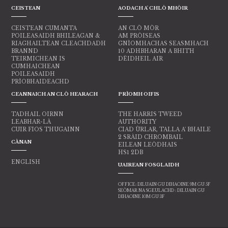
CEISTEAN
AODACH A' CHLÒ MHÒIR
CEISTEAN CUMANTA
AN CLÒ MÒR
POILEASAIDH BHILEAGAN &
AM PRÒISEAS
RIAGHAILTEAN CLEACHDADH
GNÌOMHACHAS SEASMHACH
BRANND
10 ADHBHARAN A BHITH
TEIRMICHEAN IS
DÈIDHEIL AIR
CUMHAICHEAN
POILEASAIDH
PRÌOBHAIDEACHD
CEANNAICH AN CLÒ HEARACH
PRÌOMH OIFIS
TADHAIL OIRNN
THE HARRIS TWEED
LEABHAR-LÀ
AUTHORITY
CUIR FIOS THUGAINN
CIAD ÙRLAR, TALLA A' BHAILE
2 SRÀID CHROMBAIL
CÀNAN
EILEAN LEÒDHAIS
HS1 2DB
ENGLISH
UAIREAN FOSGLAIDH
OFFICE: DILUAIN GU DIHAOINE 9M GU 5F
SEÒMAR NA SGEULACHD : DILUAIN GU
DIHAOINE 10M GU 3F