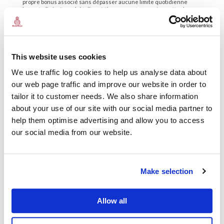
propre bonus associé sans dépasser aucune limite quotidienne
imposée.*\n\nQuand décliner ? Si vous constatez qu’une offre impose
>40x wagering ou exclut totalement vos jeux favoris alors même avec
gros bonus elle devient peu rentable ; mieux vaut retenir celle qui
propose “20x” voire “15x” accompagné d’un plafond raisonnable (
100
€).\n\nBasketnews.Net recense quotidiennement ces paramètres
afin que vous puissiez comparer rapidement quelles promotions
offrent réellement la meilleure valeur nette après calculs intégrés.
This website uses cookies
We use traffic log cookies to help us analyse data about
Section 5 : Sécurité et protection
our web page traffic and improve our website in order to
des données personnelles
tailor it to customer needs. We also share information
about your use of our site with our social media partner to
Tous les meilleurs sites utilisent désormais le protocole SSL/TLS
help them optimise advertising and allow you to access
version ≥ TLS 1.​3 assurant chiffrement bout‑en‑bout entre votre
our social media from our website.
navigateur et leurs serveurs via certificats HTTPS valides provenant
habituellement d’autorités telles que DigiCert ou Let’s Encrypt .
Cette couche protège non seulement vos informations bancaires
mais également vos identifiants login contre toute interception
tierce pendant transmission.\n\nLa politique de confidentialité doit
détailler quelles données sont collectées – nom complet, adresse
Make selection
postale, numéro bancaire/crypto address – ainsi que leurs finalités :
validation KYC obligatoire conformément aux directives AML
européennes ; amélioration UX via analyse comportementale
Allow all
anonymisée ; marketing ciblé uniquement si consentement explicite
fourni lors création du compte.\n\nL’authentification forte
représente aujourd’hui la norme recommandée : activation possible
via application mobile génératrice OTP ou token matériel YubiKey . De