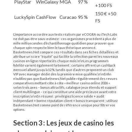
PlayStar
WinGalaxy
MGA
97 %
+100 FS
150 € +50
LuckySpin
CashFlow
Curacao
95 %
FS
L’importance accordée aux tests réalisés par eCOGRA ou iTech Labs
ne doit pas être sous‑estimée : ces organismes procèdent à plus de
mille millisecondes d’échantillonnage quotidien pour prouver que
chaque spin respecte bien le taux théorique annoncé.
Basketnews.Net compare ces résultats dans ses fiches détaillées et
attribue un score “équité” qui facilite la sélection parmi les nouveaux
casinos en ligne répertoriés chaque mois.\n\nLes programmes
fidélité varient également fortement : certains offrent un cashback
mensuel allant jusqu’à 12 %, tandis que d’autres proposent un club
VIP avec manager dédié dès la première mise qualifiée.\n\nEnfin
n’oubliez pas que Basketnews.Net publie régulièrement des revues
comparatives mettant côte à côte « meilleur casino online 2026 »
selon trois axes – bonus attractifs, catalogue jeux étendu et support
client multilingue – ce qui constitue une aide précieuse avant votre
inscription.\n\nEn résumé : privilégiez licence solide + audit
indépendant + bonne réputation client + bonus transparent ; utilisez
Basketnews.Net comme point de référence unique pour filtrer vos
options.
Section 3 : Les jeux de casino les