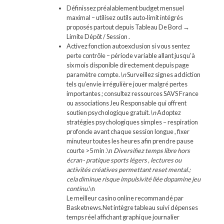
Définissez préalablement budget mensuel
maximal ­– utilisez outils auto‑limit intégrés
proposés partout depuis Tableau De Bord →
Limite Dépôt / Session .
Activez fonction auto­exclusion si vous sentez
perte contrôle ­– période variable allant jusqu’à
six mois disponible directement depuis page
paramètre compte.
\n
Surveillez signes addiction
tels qu’envie irrégulière jouer malgré pertes
importantes ; consultez ressources SAVS France
ou associations Jeu Responsable qui offrent
soutien psychologique gratuit.
\n
Adoptez
stratégies psychologiques simples ­– respiration
profonde avant chaque session longue , fixer
minuteur toutes les heures afin prendre pause
courte >5 min .\n
Diversifiez temps libre hors
écran ‑ pratique sports légers , lectures ou
activités créatives permettant reset mental.;
cela diminue risque impulsivité liée dopamine jeu
continu.
\n
Le meilleur casino online recommandé par
Basketnews.Net intègre tableau suivi dépenses
temps réel affichant graphique journalier